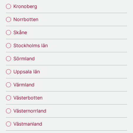
Kronoberg
Norrbotten
Skåne
Stockholms län
Sörmland
Uppsala län
Värmland
Västerbotten
Västernorrland
Västmanland