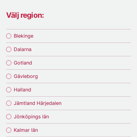
Välj region:
Blekinge
Dalarna
Gotland
Gävleborg
Halland
Jämtland Härjedalen
Jönköpings län
Kalmar län