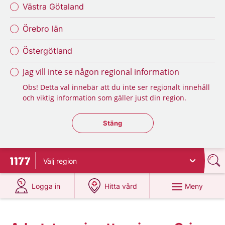
Västra Götaland
Örebro län
Östergötland
Jag vill inte se någon regional information
Obs! Detta val innebär att du inte ser regionalt innehåll
och viktig information som gäller just din region.
Stäng regionsväljaren
Stäng
Välj
region
Till startsidan för 1177
på 1177.se
på 1177.se
Meny
Logga in
Hitta vård