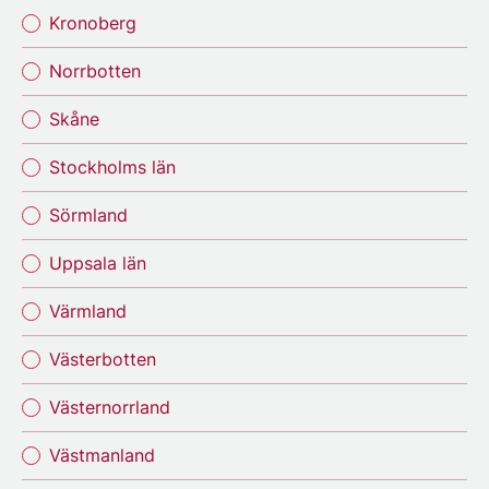
Kronoberg
Norrbotten
Skåne
Stockholms län
Sörmland
Uppsala län
Värmland
Västerbotten
Västernorrland
Västmanland