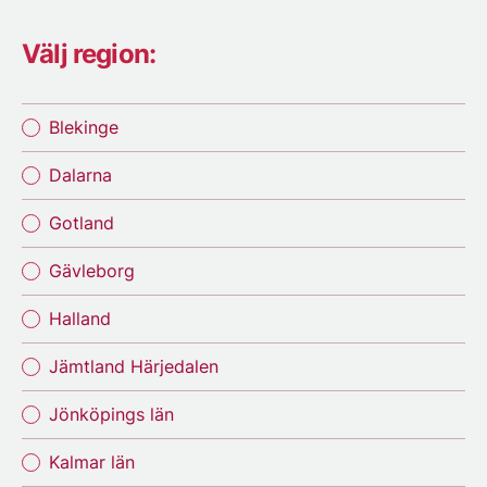
Välj region:
Blekinge
Dalarna
Gotland
Gävleborg
Halland
Jämtland Härjedalen
Jönköpings län
Kalmar län