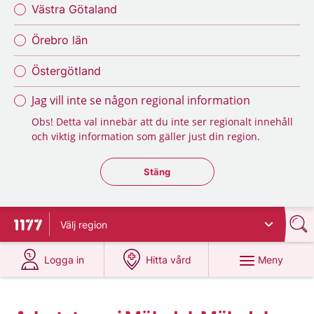
Västra Götaland
Örebro län
Östergötland
Jag vill inte se någon regional information
Obs! Detta val innebär att du inte ser regionalt innehåll
och viktig information som gäller just din region.
Stäng regionsväljaren
Stäng
Välj
region
Till startsidan för 1177
på 1177.se
på 1177.se
Meny
Logga in
Hitta vård