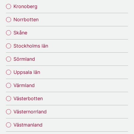
Kronoberg
Norrbotten
Skåne
Stockholms län
Sörmland
Uppsala län
Värmland
Västerbotten
Västernorrland
Västmanland