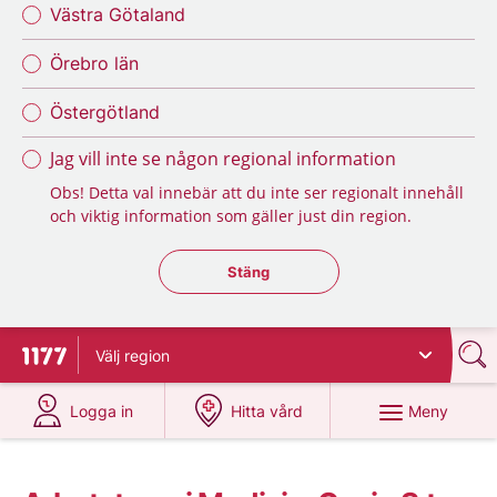
Västra Götaland
Örebro län
Östergötland
Jag vill inte se någon regional information
Obs! Detta val innebär att du inte ser regionalt innehåll
och viktig information som gäller just din region.
Stäng regionsväljaren
Stäng
Välj
region
Till startsidan för 1177
på 1177.se
på 1177.se
Meny
Logga in
Hitta vård