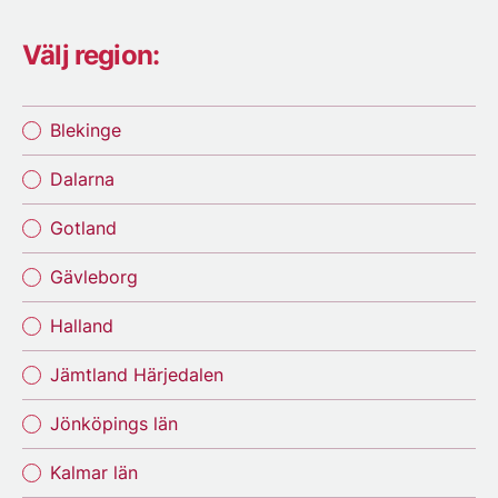
Välj region:
Blekinge
Dalarna
Gotland
Gävleborg
Halland
Jämtland Härjedalen
Jönköpings län
Kalmar län