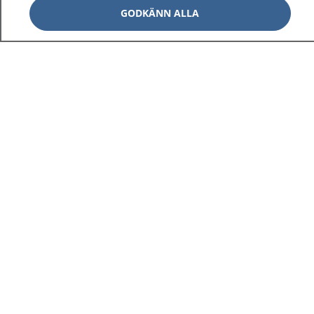
GODKÄNN ALLA
1177
–
tryggt om din hälsa och vård