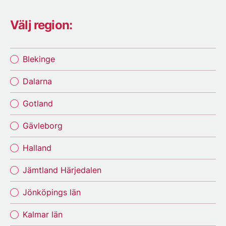
Välj region:
Blekinge
Dalarna
Gotland
Gävleborg
Halland
Jämtland Härjedalen
Jönköpings län
Kalmar län