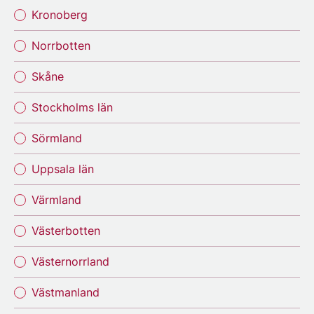
Kronoberg
Norrbotten
Skåne
Stockholms län
Sörmland
Uppsala län
Värmland
Västerbotten
Västernorrland
Västmanland