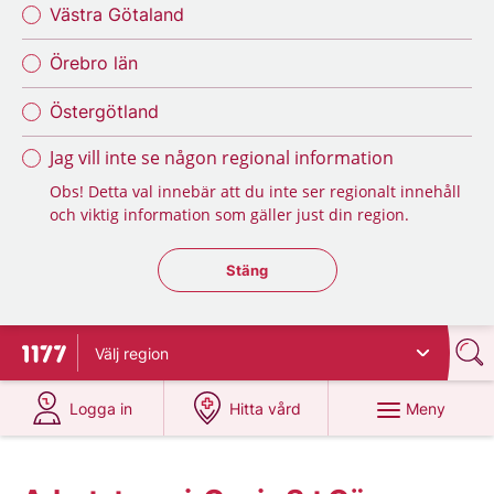
Västra Götaland
Örebro län
Östergötland
Jag vill inte se någon regional information
Obs! Detta val innebär att du inte ser regionalt innehåll
och viktig information som gäller just din region.
Stäng regionsväljaren
Stäng
Välj
region
Till startsidan för 1177
på 1177.se
på 1177.se
Meny
Logga in
Hitta vård