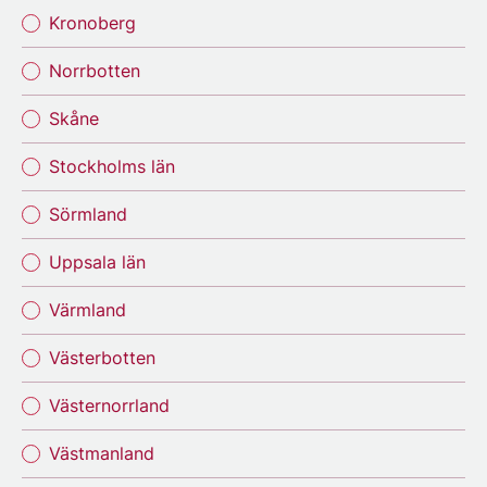
Kronoberg
Norrbotten
Skåne
Stockholms län
Sörmland
Uppsala län
Värmland
Västerbotten
Västernorrland
Västmanland