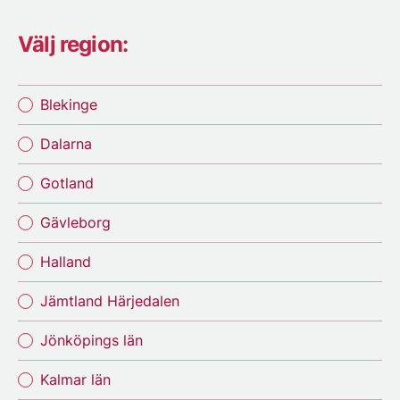
Välj region:
Blekinge
Dalarna
Gotland
Gävleborg
Halland
Jämtland Härjedalen
Jönköpings län
Kalmar län