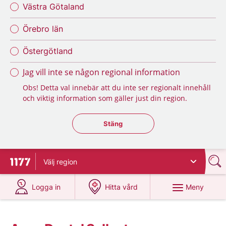
Västra Götaland
Örebro län
Östergötland
Jag vill inte se någon regional information
Obs! Detta val innebär att du inte ser regionalt innehåll
och viktig information som gäller just din region.
Stäng regionsväljaren
Stäng
Välj
region
Till startsidan för 1177
på 1177.se
på 1177.se
Meny
Logga in
Hitta vård