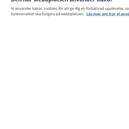
Vi använder kakor, cookies, för att ge dig en förbättrad upplevelse, s
funktionalitet ska fungera på webbplatsen.
Läs mer om hur vi anv
1177
–
tryggt om din hälsa och vård