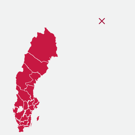
Stäng regionsvälj