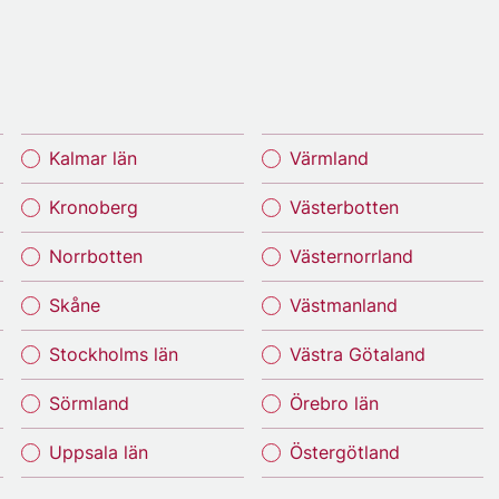
Kalmar län
Värmland
Kronoberg
Västerbotten
Norrbotten
Västernorrland
Skåne
Västmanland
Stockholms län
Västra Götaland
Sörmland
Örebro län
Uppsala län
Östergötland