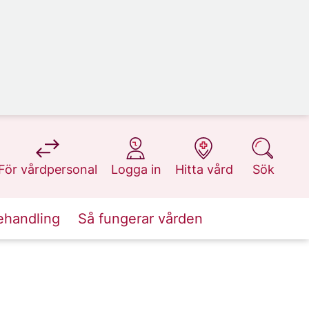
på 1177.se
på 1177.se
på 1177.se
på 1177.se
För vårdpersonal
Logga in
Hitta vård
Sök
ehandling
Så fungerar vården