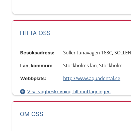
HITTA OSS
Sollentunavägen 163C, SOLL
Besöksadress:
Stockholms län, Stockholm
Län, kommun:
http://www.aquadental.se
Webbplats:
Visa vägbeskrivning till mottagningen
OM OSS