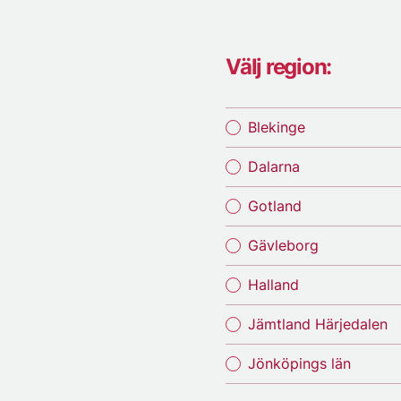
Välj region:
Blekinge
Dalarna
Gotland
Gävleborg
Halland
Jämtland Härjedalen
Jönköpings län