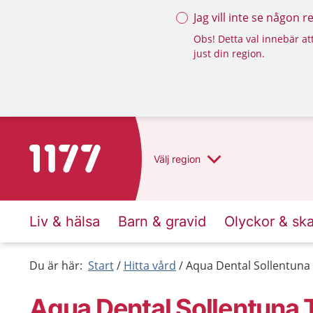
Jag vill inte se någon 
Obs! Detta val innebär att
just din region.
Till startsidan för 1177
Välj
region
Liv & hälsa
Barn & gravid
Olyckor & sk
Du är här:
Start
Hitta vård
Aqua Dental Sollentuna 
Aqua Dental Sollentuna 