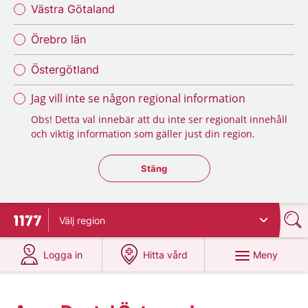
Västra Götaland
Örebro län
Östergötland
Jag vill inte se någon regional information
Obs! Detta val innebär att du inte ser regionalt innehåll
och viktig information som gäller just din region.
Stäng regionsväljaren
Stäng
Välj
region
Till startsidan för 1177
på 1177.se
på 1177.se
Meny
Logga in
Hitta vård