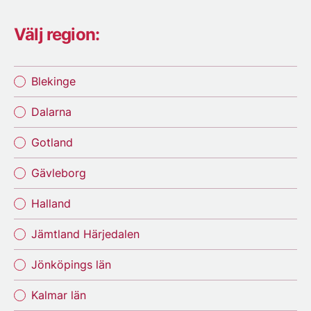
Välj region:
Blekinge
Dalarna
Gotland
Gävleborg
Halland
Jämtland Härjedalen
Jönköpings län
Kalmar län