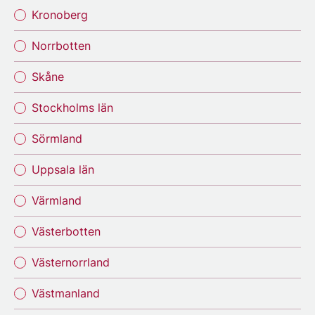
Kronoberg
Norrbotten
Skåne
Stockholms län
Sörmland
Uppsala län
Värmland
Västerbotten
Västernorrland
Västmanland