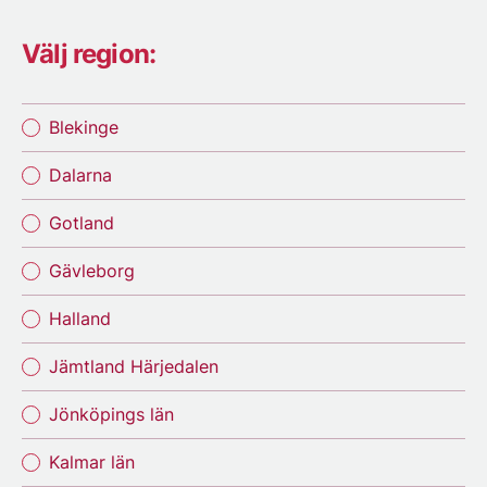
Välj region:
Blekinge
Dalarna
Gotland
Gävleborg
Halland
Jämtland Härjedalen
Jönköpings län
Kalmar län