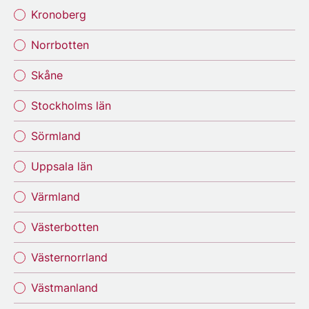
Kronoberg
Norrbotten
Skåne
Stockholms län
Sörmland
Uppsala län
Värmland
Västerbotten
Västernorrland
Västmanland