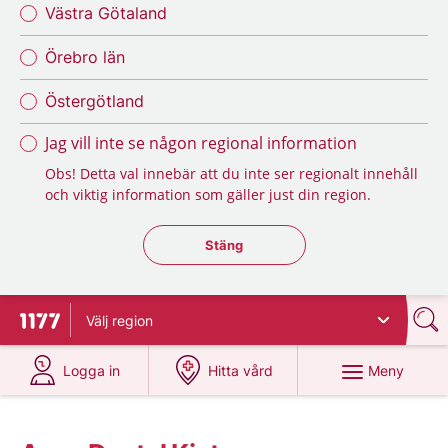
Västra Götaland
Örebro län
Östergötland
Jag vill inte se någon regional information
Obs! Detta val innebär att du inte ser regionalt innehåll
och viktig information som gäller just din region.
Stäng regionsväljaren
Stäng
Välj
region
Till startsidan för 1177
på 1177.se
på 1177.se
Meny
Logga in
Hitta vård