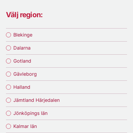
Välj region:
Blekinge
Dalarna
Gotland
Gävleborg
Halland
Jämtland Härjedalen
Jönköpings län
Kalmar län