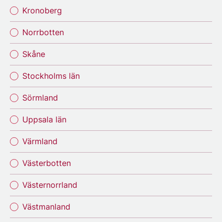
Kronoberg
Norrbotten
Skåne
Stockholms län
Sörmland
Uppsala län
Värmland
Västerbotten
Västernorrland
Västmanland