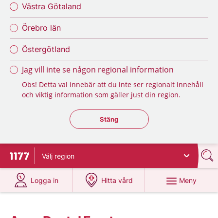
Västra Götaland
Örebro län
Östergötland
Jag vill inte se någon regional information
Obs! Detta val innebär att du inte ser regionalt innehåll
och viktig information som gäller just din region.
Stäng regionsväljaren
Stäng
Välj
region
Till startsidan för 1177
på 1177.se
på 1177.se
Meny
Logga in
Hitta vård