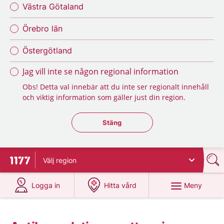
Västra Götaland
Örebro län
Östergötland
Jag vill inte se någon regional information
Obs! Detta val innebär att du inte ser regionalt innehåll
och viktig information som gäller just din region.
Stäng regionsväljaren
Stäng
Välj
region
Till startsidan för 1177
på 1177.se
på 1177.se
Meny
Logga in
Hitta vård