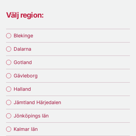
Välj region:
Blekinge
Dalarna
Gotland
Gävleborg
Halland
Jämtland Härjedalen
Jönköpings län
Kalmar län