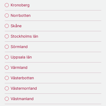
Kronoberg
Norrbotten
Skåne
Stockholms län
Sörmland
Uppsala län
Värmland
Västerbotten
Västernorrland
Västmanland