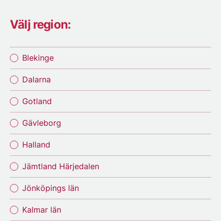
Välj region:
Blekinge
Dalarna
Gotland
Gävleborg
Halland
Jämtland Härjedalen
Jönköpings län
Kalmar län