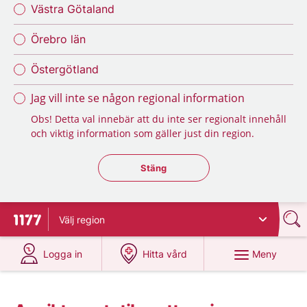
Västra Götaland
Örebro län
Östergötland
Jag vill inte se någon regional information
Obs! Detta val innebär att du inte ser regionalt innehåll
och viktig information som gäller just din region.
Stäng regionsväljaren
Stäng
Välj
region
Till startsidan för 1177
på 1177.se
på 1177.se
Meny
Logga in
Hitta vård