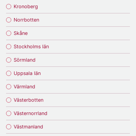
Kronoberg
Norrbotten
Skåne
Stockholms län
Sörmland
Uppsala län
Värmland
Västerbotten
Västernorrland
Västmanland