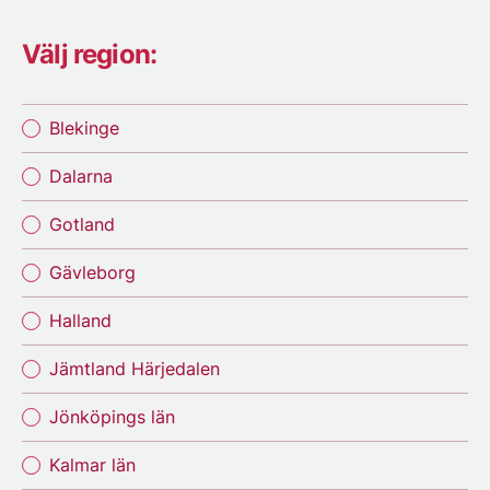
Välj region:
Blekinge
Dalarna
Gotland
Gävleborg
Halland
Jämtland Härjedalen
Jönköpings län
Kalmar län