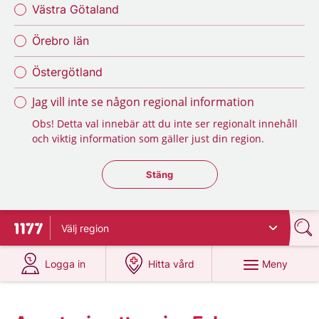
Västra Götaland
Örebro län
Östergötland
Jag vill inte se någon regional information
Obs! Detta val innebär att du inte ser regionalt innehåll
och viktig information som gäller just din region.
Stäng regionsväljaren
Stäng
Välj
region
Till startsidan för 1177
på 1177.se
på 1177.se
Meny
Logga in
Hitta vård