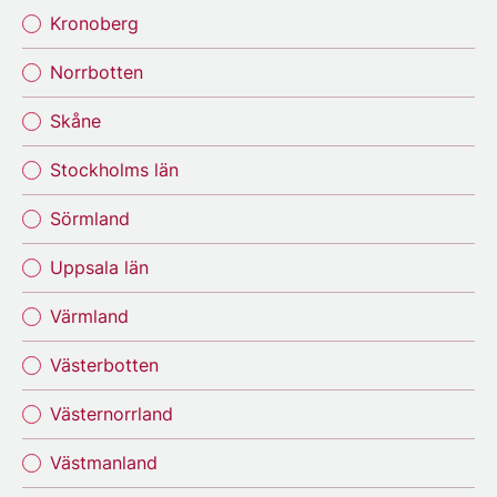
Kronoberg
Norrbotten
Skåne
Stockholms län
Sörmland
Uppsala län
Värmland
Västerbotten
Västernorrland
Västmanland