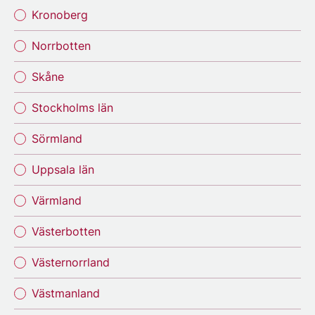
Kronoberg
Norrbotten
Skåne
Stockholms län
Sörmland
Uppsala län
Värmland
Västerbotten
Västernorrland
Västmanland