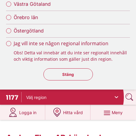
Västra Götaland
Örebro län
Östergötland
Jag vill inte se någon regional information
Obs! Detta val innebär att du inte ser regionalt innehåll
och viktig information som gäller just din region.
Stäng regionsväljaren
Stäng
Välj
region
Till startsidan för 1177
på 1177.se
på 1177.se
Meny
Logga in
Hitta vård