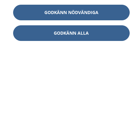
GODKÄNN NÖDVÄNDIGA
GODKÄNN ALLA
1177
–
tryggt om din hälsa och vård