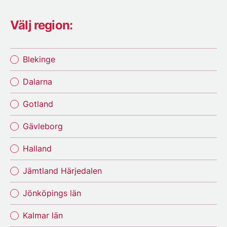
Välj region:
Blekinge
Dalarna
Gotland
Gävleborg
Halland
Jämtland Härjedalen
Jönköpings län
Kalmar län