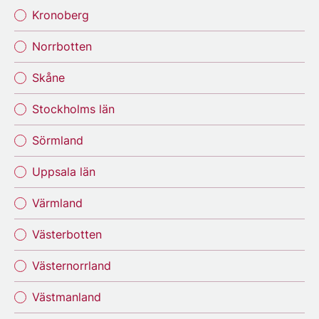
Kronoberg
Norrbotten
Skåne
Stockholms län
Sörmland
Uppsala län
Värmland
Västerbotten
Västernorrland
Västmanland