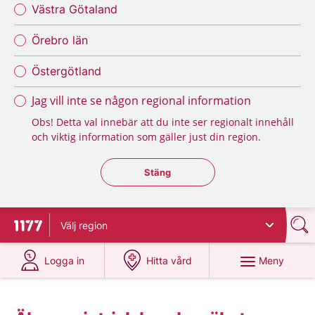
Västra Götaland
Örebro län
Östergötland
Jag vill inte se någon regional information
Obs! Detta val innebär att du inte ser regionalt innehåll
och viktig information som gäller just din region.
Stäng regionsväljaren
Stäng
Välj
region
Till startsidan för 1177
på 1177.se
på 1177.se
Meny
Logga in
Hitta vård