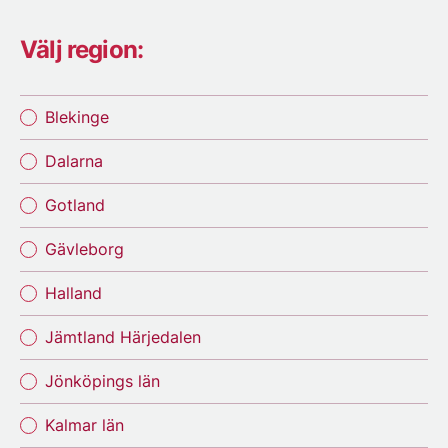
Välj region:
Blekinge
Dalarna
Gotland
Gävleborg
Halland
Jämtland Härjedalen
Jönköpings län
Kalmar län