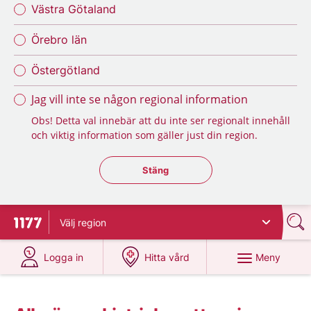
Västra Götaland
Örebro län
Östergötland
Jag vill inte se någon regional information
Obs! Detta val innebär att du inte ser regionalt innehåll
och viktig information som gäller just din region.
Stäng regionsväljaren
Stäng
Välj
region
Till startsidan för 1177
på 1177.se
på 1177.se
Meny
Logga in
Hitta vård