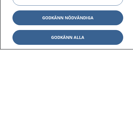
GODKÄNN NÖDVÄNDIGA
GODKÄNN ALLA
1177
–
tryggt om din hälsa och vård