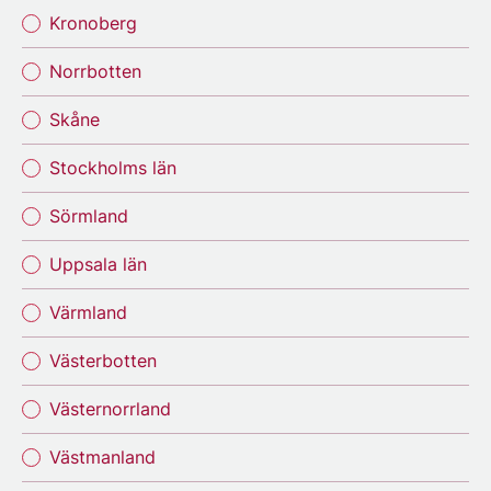
Kronoberg
Norrbotten
Skåne
Stockholms län
Sörmland
Uppsala län
Värmland
Västerbotten
Västernorrland
Västmanland