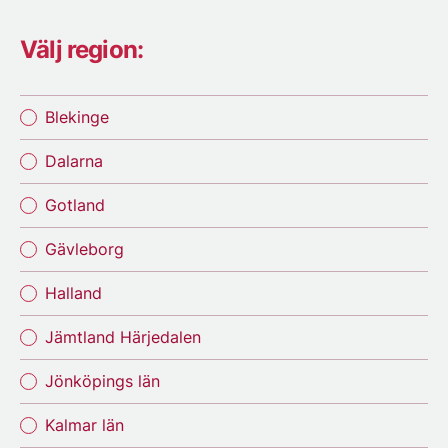
Välj region:
Blekinge
Dalarna
Gotland
Gävleborg
Halland
Jämtland Härjedalen
Jönköpings län
Kalmar län