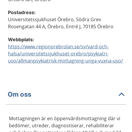
Postadress:
Universitetssjukhuset Örebro, Södra Grev
Rosengatan 44 A, Örebro, Entré J, 70185 Örebro
Webbplats:
https://www.regionorebrolan.se/sv/vard-och-
halsa/universitetssjukhuset-orebro/psykiatri-
uso/allmanpsykiatrisk-mottagning-unga-vuxna-uso/
Om oss
Mottagningen är en öppenvårdsmottagning där vi
bedömer, utreder, diagnostiserar, rehabiliterar