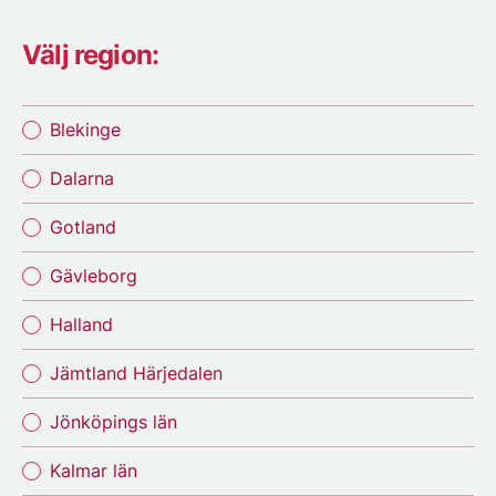
Välj region:
Blekinge
Dalarna
Gotland
Gävleborg
Halland
Jämtland Härjedalen
Jönköpings län
Kalmar län