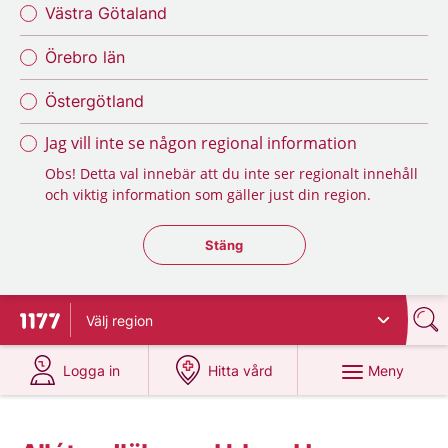
Västra Götaland
Örebro län
Östergötland
Jag vill inte se någon regional information
Obs! Detta val innebär att du inte ser regionalt innehåll
och viktig information som gäller just din region.
Stäng regionsväljaren
Stäng
Välj
region
Till startsidan för 1177
på 1177.se
på 1177.se
Meny
Logga in
Hitta vård