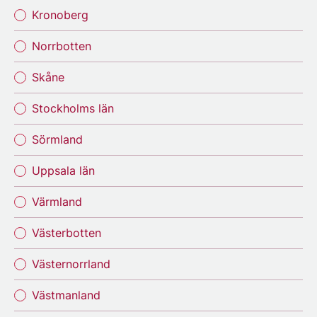
Kronoberg
Norrbotten
Skåne
Stockholms län
Sörmland
Uppsala län
Värmland
Västerbotten
Västernorrland
Västmanland