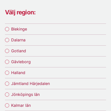
Välj region:
Blekinge
Dalarna
Gotland
Gävleborg
Halland
Jämtland Härjedalen
Jönköpings län
Kalmar län