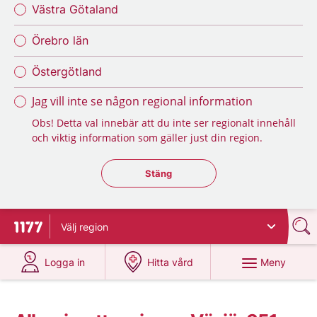
Västra Götaland
Örebro län
Östergötland
Jag vill inte se någon regional information
Obs! Detta val innebär att du inte ser regionalt innehåll
och viktig information som gäller just din region.
Stäng regionsväljaren
Stäng
Välj
region
Till startsidan för 1177
på 1177.se
på 1177.se
Meny
Logga in
Hitta vård