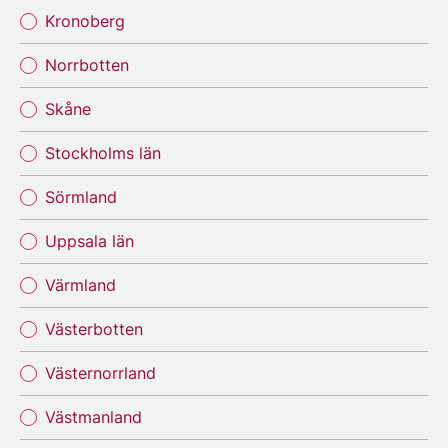
Kronoberg
Norrbotten
Skåne
Stockholms län
Sörmland
Uppsala län
Värmland
Västerbotten
Västernorrland
Västmanland