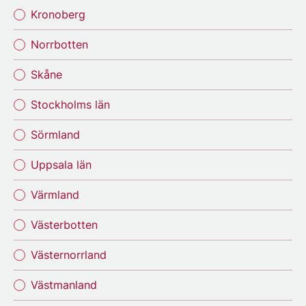
Kronoberg
Norrbotten
Skåne
Stockholms län
Sörmland
Uppsala län
Värmland
Västerbotten
Västernorrland
Västmanland