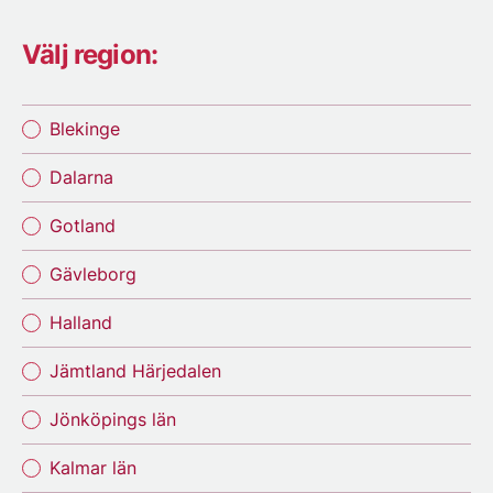
Välj region:
Blekinge
Dalarna
Gotland
Gävleborg
Halland
Jämtland Härjedalen
Jönköpings län
Kalmar län