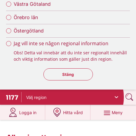
Västra Götaland
Örebro län
Östergötland
Jag vill inte se någon regional information
Obs! Detta val innebär att du inte ser regionalt innehåll
och viktig information som gäller just din region.
Stäng regionsväljaren
Stäng
Välj
region
Till startsidan för 1177
på 1177.se
på 1177.se
Meny
Logga in
Hitta vård