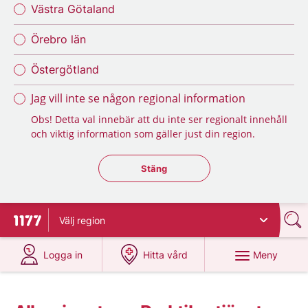
Västra Götaland
Örebro län
Östergötland
Jag vill inte se någon regional information
Obs! Detta val innebär att du inte ser regionalt innehåll
och viktig information som gäller just din region.
Stäng regionsväljaren
Stäng
Välj
region
Till startsidan för 1177
på 1177.se
på 1177.se
Meny
Logga in
Hitta vård