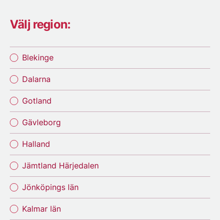
Välj region:
Blekinge
Dalarna
Gotland
Gävleborg
Halland
Jämtland Härjedalen
Jönköpings län
Kalmar län