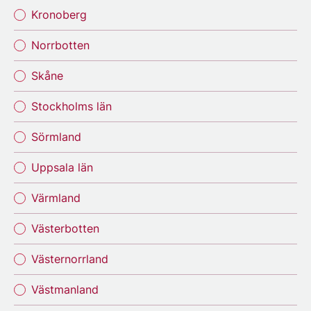
Kronoberg
Norrbotten
Skåne
Stockholms län
Sörmland
Uppsala län
Värmland
Västerbotten
Västernorrland
Västmanland