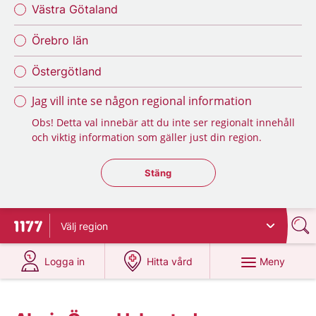
Västra Götaland
Örebro län
Östergötland
Jag vill inte se någon regional information
Obs! Detta val innebär att du inte ser regionalt innehåll
och viktig information som gäller just din region.
Stäng regionsväljaren
Stäng
Välj
region
Till startsidan för 1177
på 1177.se
på 1177.se
Meny
Logga in
Hitta vård