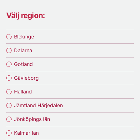
Välj region:
Blekinge
Dalarna
Gotland
Gävleborg
Halland
Jämtland Härjedalen
Jönköpings län
Kalmar län