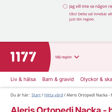
Jag vill inte se någon 
Obs! Detta val innebär att
just din region.
Till startsidan för 1177
Välj
region
Liv & hälsa
Barn & gravid
Olyckor & sk
Du är här:
Start
Hitta vård
Aleris Ortopedi Nacka - 
Aleris Ortopedi Nacka - 