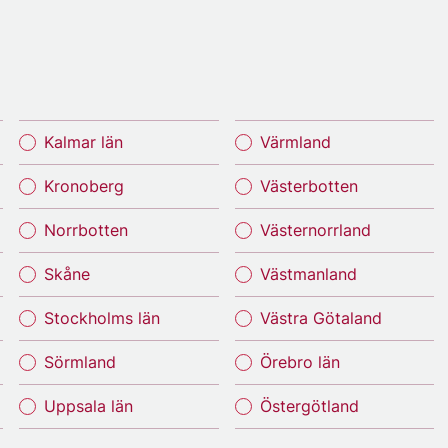
Kalmar län
Värmland
Kronoberg
Västerbotten
Norrbotten
Västernorrland
Skåne
Västmanland
Stockholms län
Västra Götaland
Sörmland
Örebro län
Uppsala län
Östergötland