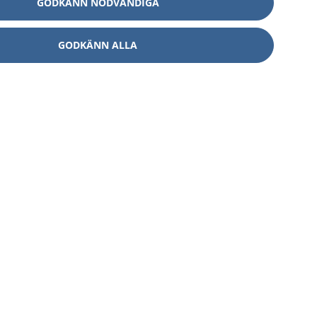
GODKÄNN NÖDVÄNDIGA
GODKÄNN ALLA
Om 1177
Kontakt
E-tjänster
Press