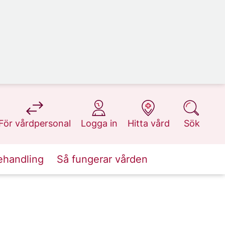
på 1177.se
på 1177.se
på 1177.se
på 1177.se
För vårdpersonal
Logga in
Hitta vård
Sök
ehandling
Så fungerar vården