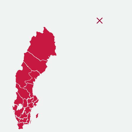
Stäng regionsvälj