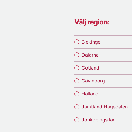
Välj region:
Blekinge
Dalarna
Gotland
Gävleborg
Halland
Jämtland Härjedalen
Jönköpings län