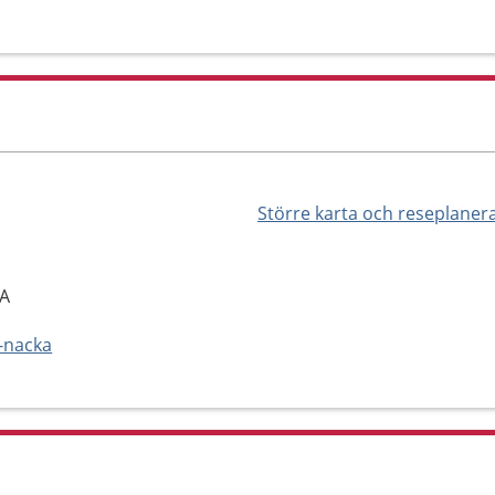
Större karta och reseplaner
KA
i-nacka