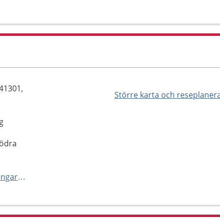
 41301,
Större karta och reseplaner
g
Södra
https://www.aleris.se/mottagningar/goteborg/axesshuset/