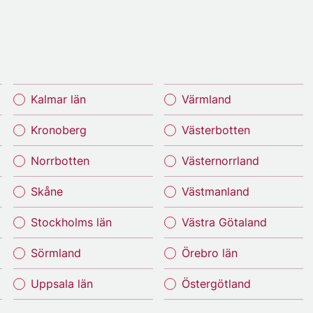
Kalmar län
Värmland
Kronoberg
Västerbotten
Norrbotten
Västernorrland
Skåne
Västmanland
Stockholms län
Västra Götaland
Sörmland
Örebro län
Uppsala län
Östergötland