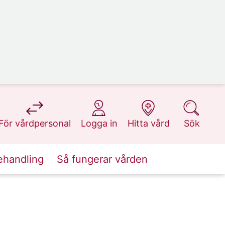
på 1177.se
på 1177.se
på 1177.se
på 1177.se
För vårdpersonal
Logga in
Hitta vård
Sök
ehandling
Så fungerar vården