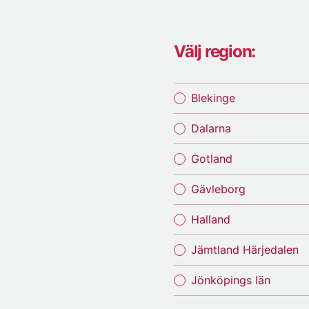
Välj region:
Blekinge
Dalarna
Gotland
Gävleborg
Halland
Jämtland Härjedalen
Jönköpings län