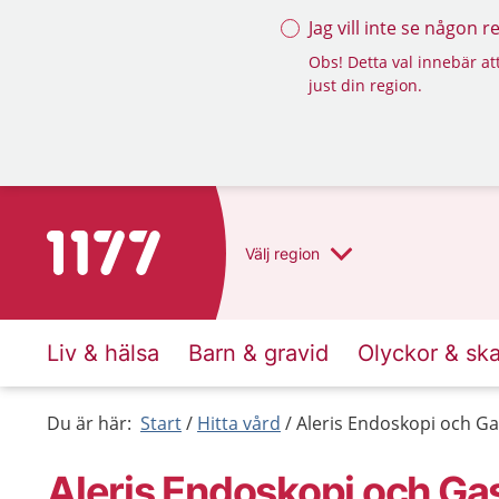
Jag vill inte se någon 
Obs! Detta val innebär att
just din region.
Till startsidan för 1177
Välj
region
Liv & hälsa
Barn & gravid
Olyckor & sk
Du är här:
Start
Hitta vård
Aleris Endoskopi och G
Aleris Endoskopi och Ga