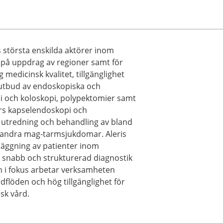
 största enskilda aktörer inom
 på uppdrag av regioner samt för
medicinsk kvalitet, tillgänglighet
t utbud av endoskopiska och
pi och koloskopi, polypektomier samt
rs kapselendoskopi och
 utredning och behandling av bland
 andra mag-tarmsjukdomar. Aleris
läggning av patienter inom
ll snabb och strukturerad diagnostik
n i fokus arbetar verksamheten
rdflöden och hög tillgänglighet för
sk vård.