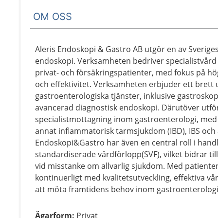
OM OSS
Aleris Endoskopi & Gastro AB utgör en av Sveriges
endoskopi. Verksamheten bedriver specialistvård
privat- och försäkringspatienter, med fokus på hög 
och effektivitet. Verksamheten erbjuder ett bret
gastroenterologiska tjänster, inklusive gastrosko
avancerad diagnostisk endoskopi. Därutöver utfö
specialistmottagning inom gastroenterologi, med
annat inflammatorisk tarmsjukdom (IBD), IBS och
Endoskopi&Gastro har även en central roll i hand
standardiserade vårdförlopp(SVF), vilket bidrar ti
vid misstanke om allvarlig sjukdom. Med patiente
kontinuerligt med kvalitetsutveckling, effektiva vå
att möta framtidens behov inom gastroenterologi
Ägarform
:
Privat