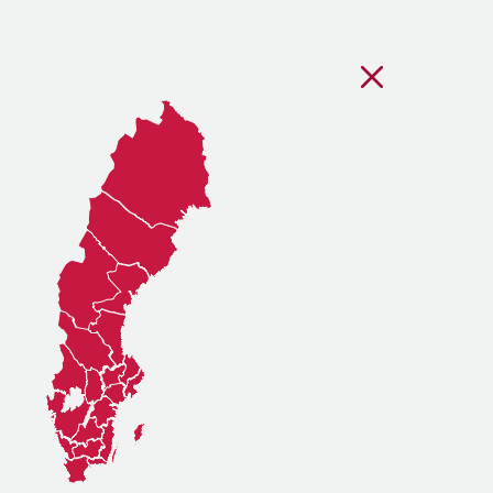
Stäng regionsvälj