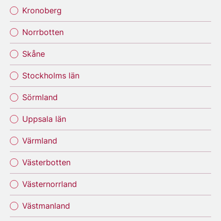
Kronoberg
Norrbotten
Skåne
Stockholms län
Sörmland
Uppsala län
Värmland
Västerbotten
Västernorrland
Västmanland