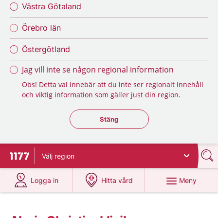
Västra Götaland
Örebro län
Östergötland
Jag vill inte se någon regional information
Obs! Detta val innebär att du inte ser regionalt innehåll
och viktig information som gäller just din region.
Stäng regionsväljaren
Stäng
Välj
region
Till startsidan för 1177
på 1177.se
på 1177.se
Meny
Logga in
Hitta vård