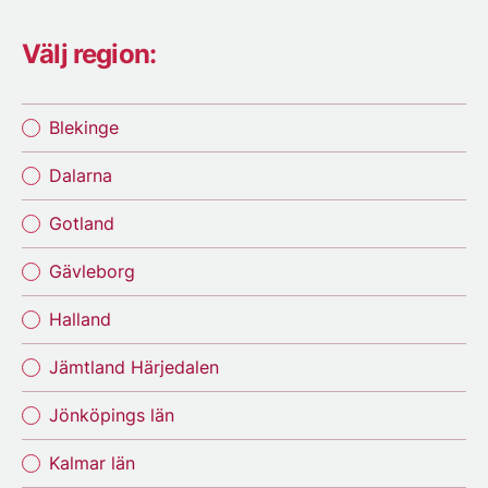
Välj region:
Blekinge
Dalarna
Gotland
Gävleborg
Halland
Jämtland Härjedalen
Jönköpings län
Kalmar län