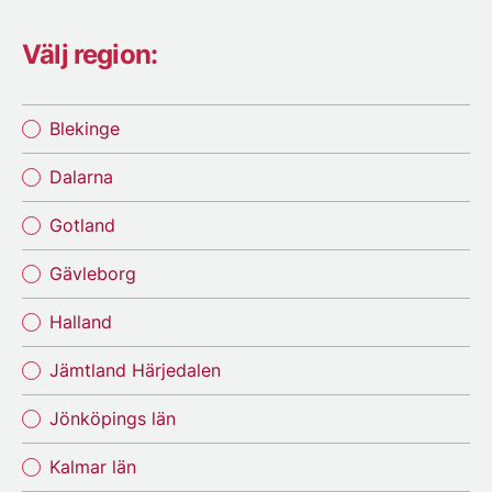
Välj region:
Blekinge
Dalarna
Gotland
Gävleborg
Halland
Jämtland Härjedalen
Jönköpings län
Kalmar län