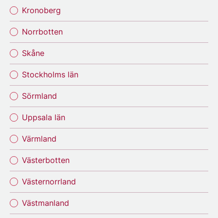
Kronoberg
Norrbotten
Skåne
Stockholms län
Sörmland
Uppsala län
Värmland
Västerbotten
Västernorrland
Västmanland