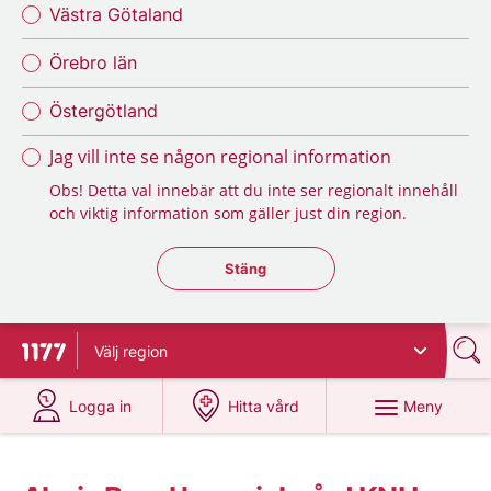
Västra Götaland
Örebro län
Östergötland
Jag vill inte se någon regional information
Obs! Detta val innebär att du inte ser regionalt innehåll
och viktig information som gäller just din region.
Stäng regionsväljaren
Stäng
Välj
region
Till startsidan för 1177
på 1177.se
på 1177.se
Meny
Logga in
Hitta vård