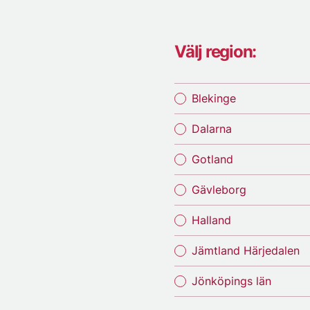
Välj region:
Blekinge
Dalarna
Gotland
Gävleborg
Halland
Jämtland Härjedalen
Jönköpings län