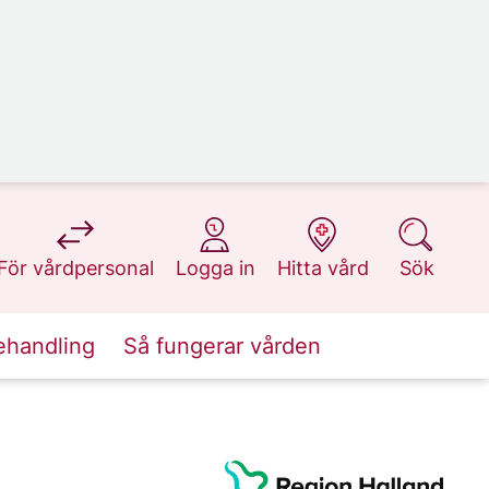
på 1177.se
på 1177.se
på 1177.se
på 1177.se
För vårdpersonal
Logga in
Hitta vård
Sök
ehandling
Så fungerar vården