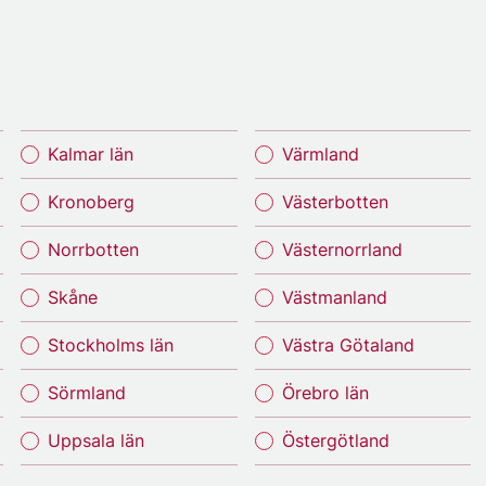
Kalmar län
Värmland
Kronoberg
Västerbotten
Norrbotten
Västernorrland
Skåne
Västmanland
Stockholms län
Västra Götaland
Sörmland
Örebro län
Uppsala län
Östergötland