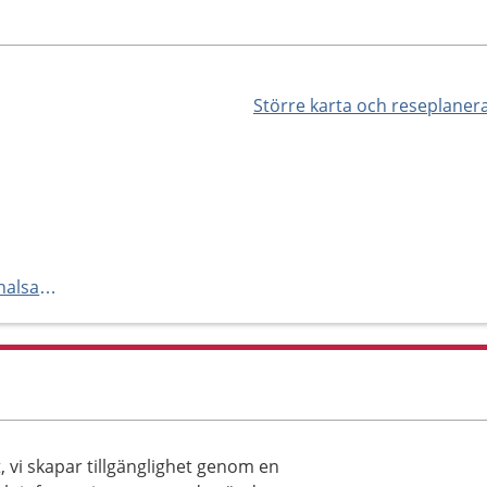
Större karta och reseplaner
https://www.regionhalland.se/halsa-och-vard/vardcentralen-halland/
 vi skapar tillgänglighet genom en