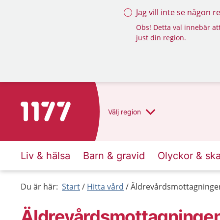
Jag vill inte se någon 
Obs! Detta val innebär att
just din region.
Till startsidan för 1177
Välj
region
Liv & hälsa
Barn & gravid
Olyckor & sk
Du är här:
Start
Hitta vård
Äldrevårdsmottagninge
Äldrevårdsmottagninge