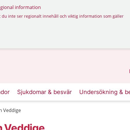
regional information
 du inte ser regionalt innehåll och viktig information som gäller
ador
Sjukdomar & besvär
Undersökning & b
n Veddige
n Veddige