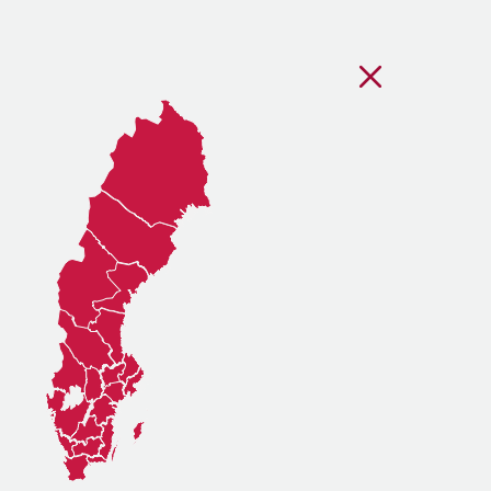
Stäng regionsvälj