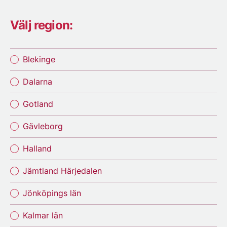
Välj region:
Blekinge
Dalarna
Gotland
Gävleborg
Halland
Jämtland Härjedalen
Jönköpings län
Kalmar län