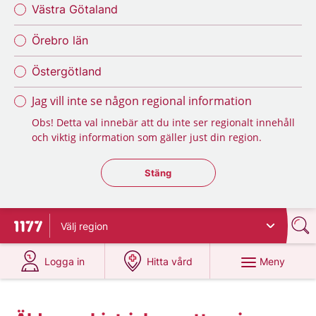
Västra Götaland
Örebro län
Östergötland
Jag vill inte se någon regional information
Obs! Detta val innebär att du inte ser regionalt innehåll
och viktig information som gäller just din region.
Stäng regionsväljaren
Stäng
Välj
region
Till startsidan för 1177
på 1177.se
på 1177.se
Meny
Logga in
Hitta vård