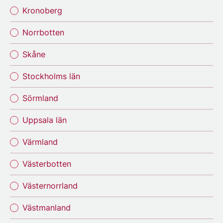
Kronoberg
Norrbotten
Skåne
Stockholms län
Sörmland
Uppsala län
Värmland
Västerbotten
Västernorrland
Västmanland