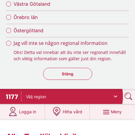
Västra Götaland
Örebro län
Östergötland
Jag vill inte se någon regional information
Obs! Detta val innebär att du inte ser regionalt innehåll
och viktig information som gäller just din region.
Stäng regionsväljaren
Stäng
Välj
region
Till startsidan för 1177
på 1177.se
på 1177.se
Meny
Logga in
Hitta vård