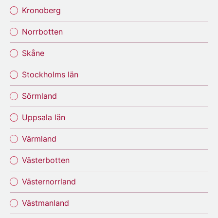
Kronoberg
Norrbotten
Skåne
Stockholms län
Sörmland
Uppsala län
Värmland
Västerbotten
Västernorrland
Västmanland