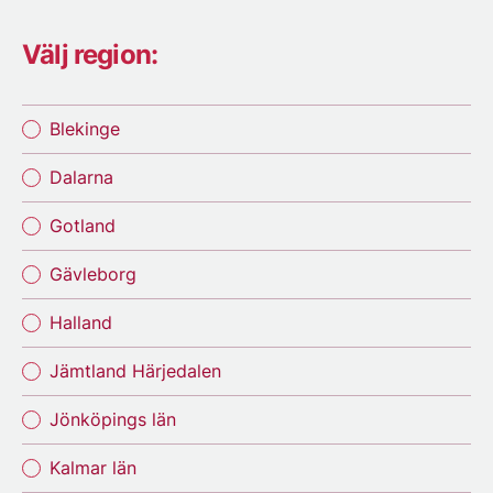
Välj region:
Blekinge
Dalarna
Gotland
Gävleborg
Halland
Jämtland Härjedalen
Jönköpings län
Kalmar län