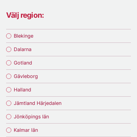
Välj region:
Blekinge
Dalarna
Gotland
Gävleborg
Halland
Jämtland Härjedalen
Jönköpings län
Kalmar län