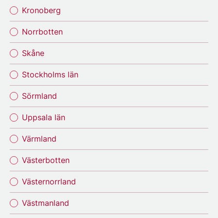
Kronoberg
Norrbotten
Skåne
Stockholms län
Sörmland
Uppsala län
Värmland
Västerbotten
Västernorrland
Västmanland