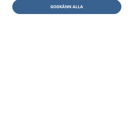
GODKÄNN ALLA
1177
–
tryggt om din hälsa och vård