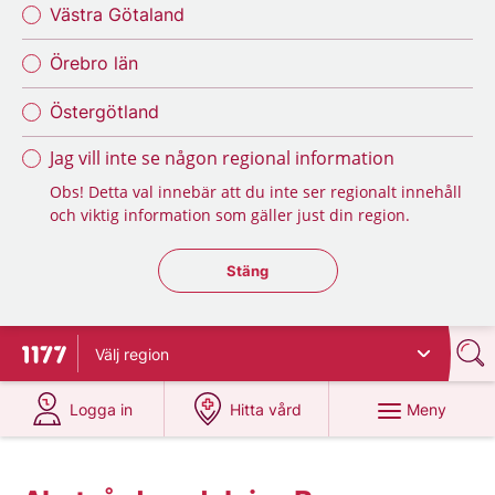
Västra Götaland
Örebro län
Östergötland
Jag vill inte se någon regional information
Obs! Detta val innebär att du inte ser regionalt innehåll
och viktig information som gäller just din region.
Stäng regionsväljaren
Stäng
Välj
region
Till startsidan för 1177
på 1177.se
på 1177.se
Meny
Logga in
Hitta vård