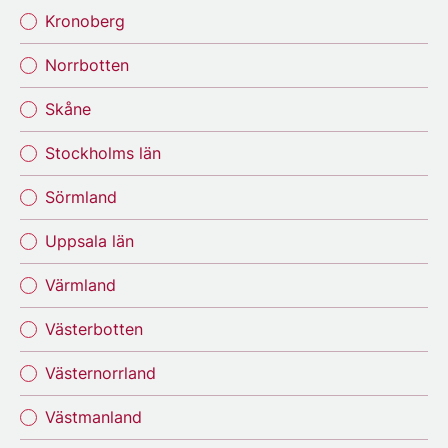
Kronoberg
Norrbotten
Skåne
Stockholms län
Sörmland
Uppsala län
Värmland
Västerbotten
Västernorrland
Västmanland