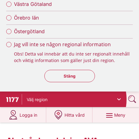
Västra Götaland
Örebro län
Östergötland
Jag vill inte se någon regional information
Obs! Detta val innebär att du inte ser regionalt innehåll
och viktig information som gäller just din region.
Stäng regionsväljaren
Stäng
Välj
region
Till startsidan för 1177
på 1177.se
på 1177.se
Meny
Logga in
Hitta vård