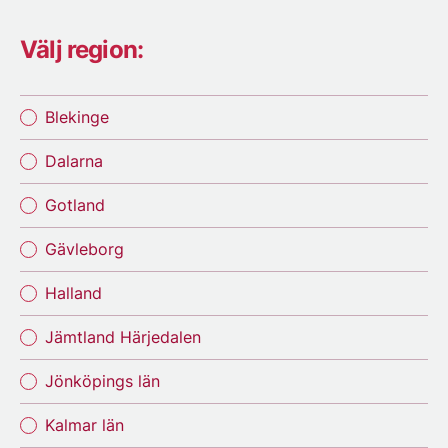
Välj region:
Blekinge
Dalarna
Gotland
Gävleborg
Halland
Jämtland Härjedalen
Jönköpings län
Kalmar län