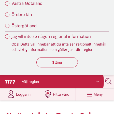
Västra Götaland
Örebro län
Östergötland
Jag vill inte se någon regional information
Obs! Detta val innebär att du inte ser regionalt innehåll
och viktig information som gäller just din region.
Stäng regionsväljaren
Stäng
Välj
region
Till startsidan för 1177
på 1177.se
på 1177.se
Meny
Logga in
Hitta vård