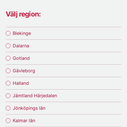
Välj region:
Blekinge
Dalarna
Gotland
Gävleborg
Halland
Jämtland Härjedalen
Jönköpings län
Kalmar län