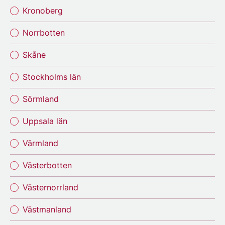
Kronoberg
Norrbotten
Skåne
Stockholms län
Sörmland
Uppsala län
Värmland
Västerbotten
Västernorrland
Västmanland