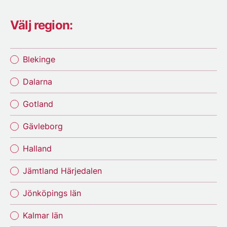
Välj region:
Blekinge
Dalarna
Gotland
Gävleborg
Halland
Jämtland Härjedalen
Jönköpings län
Kalmar län