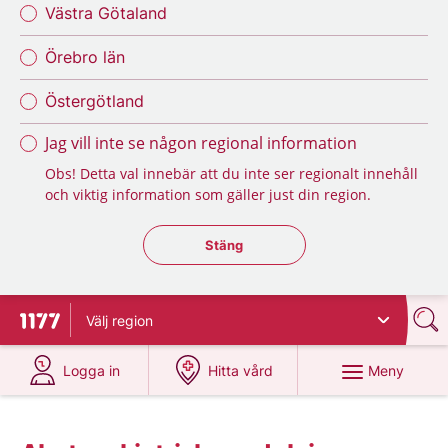
Västra Götaland
Örebro län
Östergötland
Jag vill inte se någon regional information
Obs! Detta val innebär att du inte ser regionalt innehåll
och viktig information som gäller just din region.
Stäng regionsväljaren
Stäng
Välj
region
Till startsidan för 1177
på 1177.se
på 1177.se
Meny
Logga in
Hitta vård