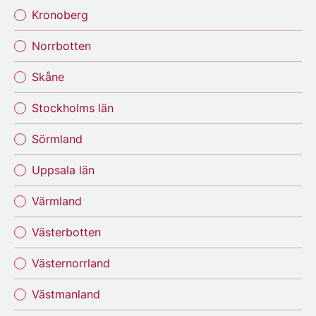
Kronoberg
Norrbotten
Skåne
Stockholms län
Sörmland
Uppsala län
Värmland
Västerbotten
Västernorrland
Västmanland