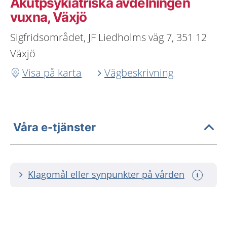
Akutpsykiatriska avdelningen
vuxna, Växjö
Sigfridsområdet, JF Liedholms väg 7, 351 12
Växjö
Visa på karta
Vägbeskrivning
Våra e-tjänster
Klagomål eller synpunkter på vården