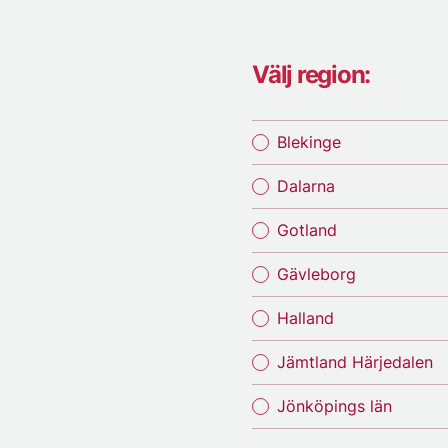
Välj region:
Blekinge
Dalarna
Gotland
Gävleborg
Halland
Jämtland Härjedalen
Jönköpings län