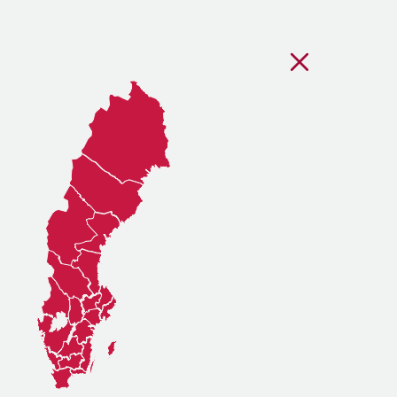
Stäng regionsvälj