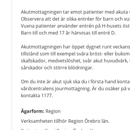
Akutmottagningen tar emot patienter med akuta 
Observera att det är olika entréer för barn och vu
Vuxna patienter använder entrén på H-husets östr
Barn till och med 17 år hänvisas till entré D.
Akutmottagningen har öppet dygnet runt veckans 
tillstånd som till exempel svåra bröst- eller buks
skallskador, medvetslöshet, svår akut huvudvärk
sårskador och större blödningar.
Om du inte är akut sjuk ska du i första hand konta
vårdcentralens jourmottagning. Är du osäker på v
kontakta 1177.
Ägarform
:
Region
Verksamheten tillhör Region Örebro län.