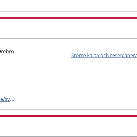
Örebro
Större karta och reseplaner
https://www.regionorebrolan.se/sv/vard-och-halsa/universitetssjukhuset-orebro/hitta-ratt-pa-uso/akutmottagningen-uso/