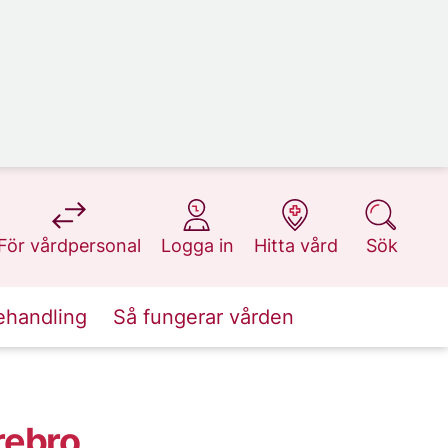
på 1177.se
på 1177.se
på 1177.se
på 1177.se
För vårdpersonal
Logga in
Hitta vård
Sök
ehandling
Så fungerar vården
rebro