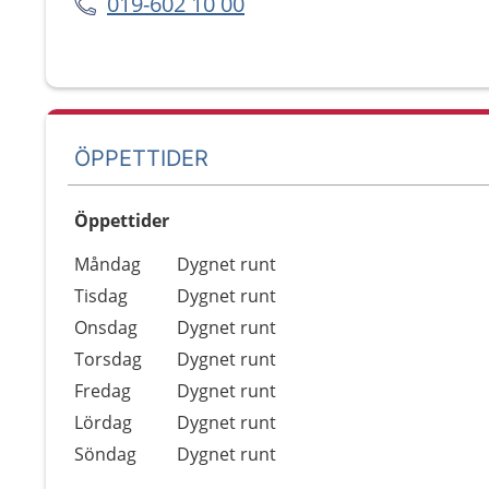
019-602 10 00
ÖPPETTIDER
Öppettider
Öppettider
Kommentarer
Måndag
Dygnet runt
Dag
Tisdag
Dygnet runt
Onsdag
Dygnet runt
Torsdag
Dygnet runt
Fredag
Dygnet runt
Lördag
Dygnet runt
Söndag
Dygnet runt