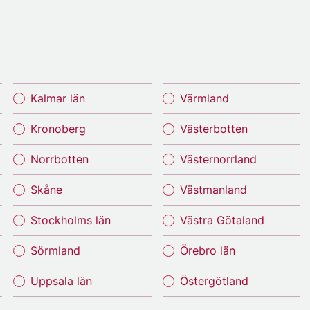
Kalmar län
Värmland
Kronoberg
Västerbotten
Norrbotten
Västernorrland
Skåne
Västmanland
Stockholms län
Västra Götaland
Sörmland
Örebro län
Uppsala län
Östergötland