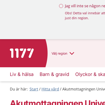
Jag vill inte se någon 
Obs! Detta val innebär att
just din region.
Till startsidan för 1177
Välj
region
Liv & hälsa
Barn & gravid
Olyckor & sk
Du är här:
Start
Hitta vård
Akutmottagningen Unive
Akutmottagningen Univer