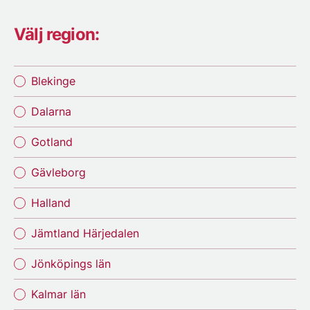
Välj region:
Blekinge
Dalarna
Gotland
Gävleborg
Halland
Jämtland Härjedalen
Jönköpings län
Kalmar län