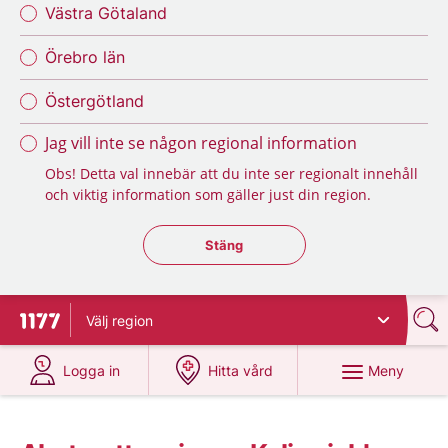
Västra Götaland
Örebro län
Östergötland
Jag vill inte se någon regional information
Obs! Detta val innebär att du inte ser regionalt innehåll
och viktig information som gäller just din region.
Stäng regionsväljaren
Stäng
Välj
region
Till startsidan för 1177
på 1177.se
på 1177.se
Meny
Logga in
Hitta vård