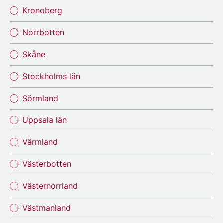
Kronoberg
Norrbotten
Skåne
Stockholms län
Sörmland
Uppsala län
Värmland
Västerbotten
Västernorrland
Västmanland