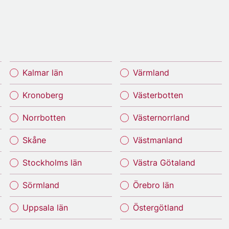
Kalmar län
Värmland
Kronoberg
Västerbotten
Norrbotten
Västernorrland
Skåne
Västmanland
Stockholms län
Västra Götaland
Sörmland
Örebro län
Uppsala län
Östergötland