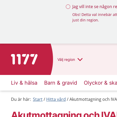
Jag vill inte se någon 
Obs! Detta val innebär att
just din region.
Till startsidan för 1177
Välj
region
Liv & hälsa
Barn & gravid
Olyckor & sk
Du är här:
Start
Hitta vård
Akutmottagning och IVA
Akutmottagning och IVAK