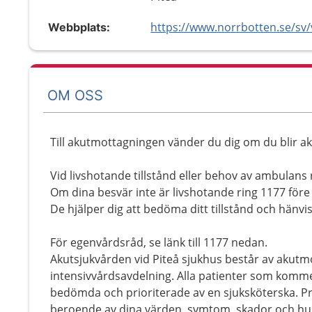
Webbplats:
OM OSS
Till akutmottagningen vänder du dig om du blir aku
Vid livshotande tillstånd eller behov av ambulans 
Om dina besvär inte är livshotande ring 1177 före 
De hjälper dig att bedöma ditt tillstånd och hänvisa
För egenvårdsråd, se länk till 1177 nedan.
Akutsjukvården vid Piteå sjukhus består av aku
intensivvårdsavdelning. Alla patienter som kommer
bedömda och prioriterade av en sjuksköterska. Pri
beroende av dina värden, symtom, skador och hur 