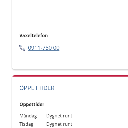
Växeltelefon
0911-750 00
ÖPPETTIDER
Öppettider
Öppettider
Kommentarer
Måndag
Dygnet runt
Dag
Tisdag
Dygnet runt