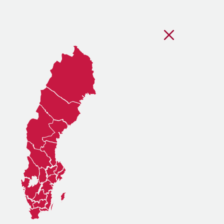
Stäng regionsvälj