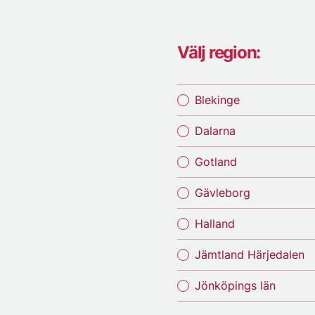
Välj region:
Blekinge
Dalarna
Gotland
Gävleborg
Halland
Jämtland Härjedalen
Jönköpings län