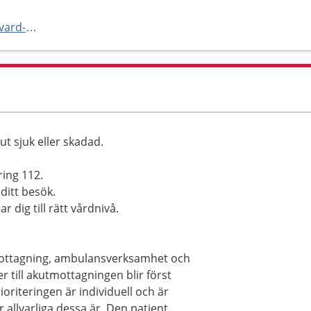
https://www.norrbotten.se/sv/vard-och-halsa/vara-vardenheter/kliniker-och-mottagningar/akutmottagningen-pitea-sjukhus/
t sjuk eller skadad.
ring 112.
ditt besök.
r dig till rätt vårdnivå.
tmottagning, ambulansverksamhet och
 till akutmottagningen blir först
oriteringen är individuell och är
allvarliga dessa är. Den patient