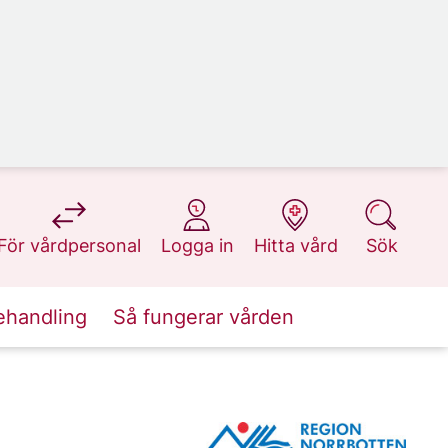
på 1177.se
på 1177.se
på 1177.se
på 1177.se
För vårdpersonal
Logga in
Hitta vård
Sök
ehandling
Så fungerar vården