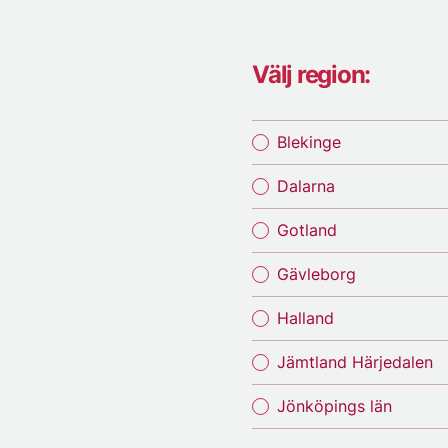
Välj region:
Blekinge
Dalarna
Gotland
Gävleborg
Halland
Jämtland Härjedalen
Jönköpings län