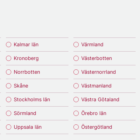
Kalmar län
Värmland
Kronoberg
Västerbotten
Norrbotten
Västernorrland
Skåne
Västmanland
Stockholms län
Västra Götaland
Sörmland
Örebro län
Uppsala län
Östergötland