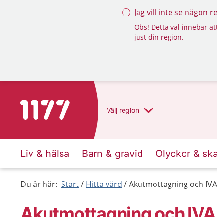
Jag vill inte se någon 
Obs! Detta val innebär att
just din region.
Till startsidan för 1177
Välj
region
Liv & hälsa
Barn & gravid
Olyckor & sk
Du är här:
Start
Hitta vård
Akutmottagning och IVA
Akutmottagning och IVA