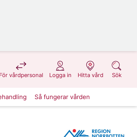
på 1177.se
på 1177.se
på 1177.se
på 1177.se
För vårdpersonal
Logga in
Hitta vård
Sök
ehandling
Så fungerar vården