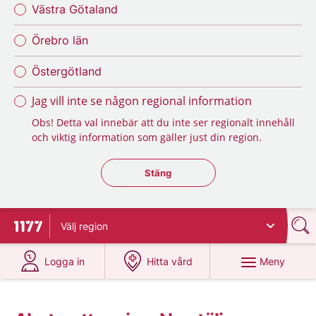
Västra Götaland
Örebro län
Östergötland
Jag vill inte se någon regional information
Obs! Detta val innebär att du inte ser regionalt innehåll
och viktig information som gäller just din region.
Stäng regionsväljaren
Stäng
Välj
region
Till startsidan för 1177
på 1177.se
på 1177.se
Meny
Logga in
Hitta vård