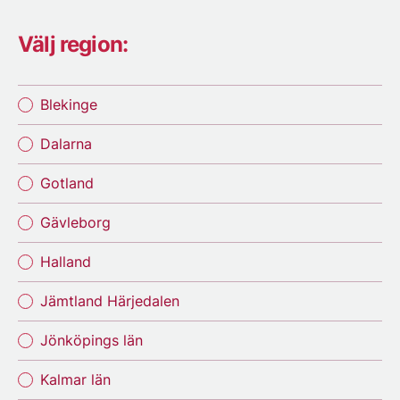
Välj region:
Blekinge
Dalarna
Gotland
Gävleborg
Halland
Jämtland Härjedalen
Jönköpings län
Kalmar län