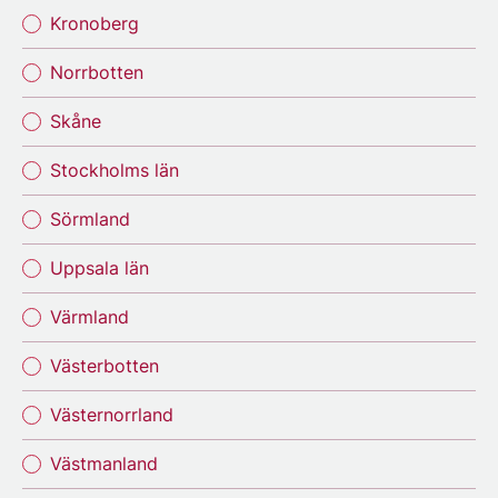
Kronoberg
Norrbotten
Skåne
Stockholms län
Sörmland
Uppsala län
Värmland
Västerbotten
Västernorrland
Västmanland