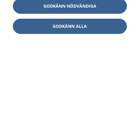
GODKÄNN NÖDVÄNDIGA
GODKÄNN ALLA
1177
–
tryggt om din hälsa och vård
På 1177.se får du råd om hälsa och information om