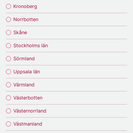
Kronoberg
Norrbotten
Skåne
Stockholms län
Sörmland
Uppsala län
Värmland
Västerbotten
Västernorrland
Västmanland