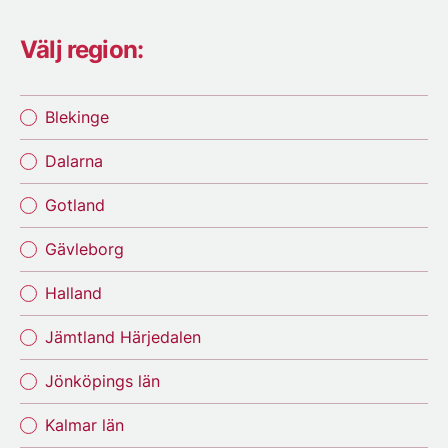
Välj region:
Blekinge
Dalarna
Gotland
Gävleborg
Halland
Jämtland Härjedalen
Jönköpings län
Kalmar län