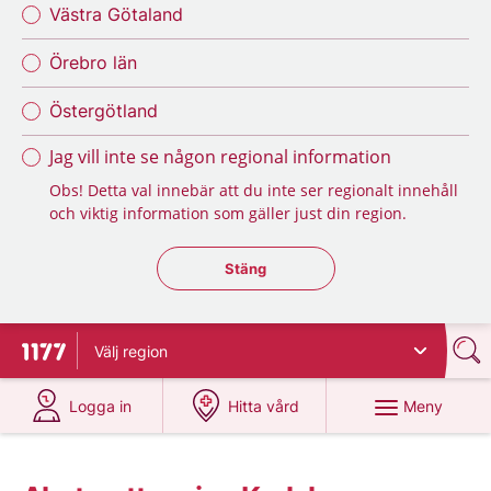
Västra Götaland
Örebro län
Östergötland
Jag vill inte se någon regional information
Obs! Detta val innebär att du inte ser regionalt innehåll
och viktig information som gäller just din region.
Stäng regionsväljaren
Stäng
Välj
region
Till startsidan för 1177
på 1177.se
på 1177.se
Meny
Logga in
Hitta vård