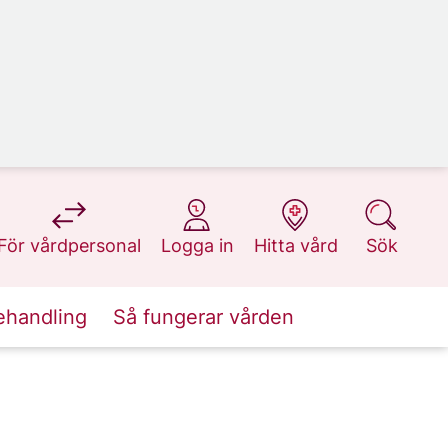
på 1177.se
på 1177.se
på 1177.se
på 1177.se
För vårdpersonal
Logga in
Hitta vård
Sök
ehandling
Så fungerar vården