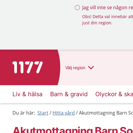
Jag vill inte se någon 
Obs! Detta val innebär att
just din region.
Till startsidan för 1177
Välj
region
Liv & hälsa
Barn & gravid
Olyckor & sk
Du är här:
Start
Hitta vård
Akutmottagning Barn Sol
Akutmottagning Barn Sol