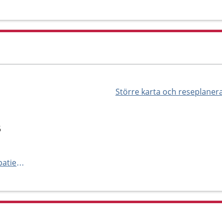
Större karta och reseplaner
6
https://www.karolinska.se/for-patienter/alla-mottagningar-och-avdelningar-a-o/tema-barn-astrid-lindgrens-barnsjukhus/barnakutsjukvard/barn-akutmottagning-solna/