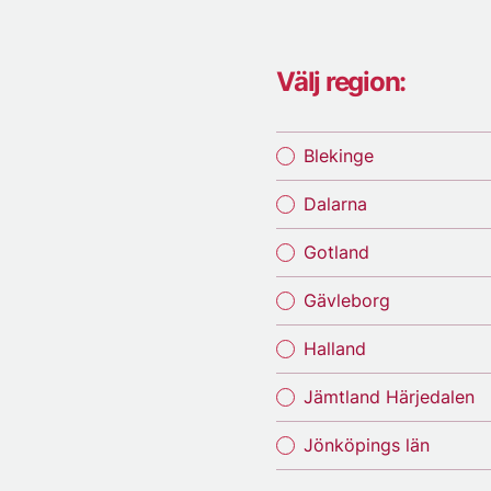
Välj region:
Blekinge
Dalarna
Gotland
Gävleborg
Halland
Jämtland Härjedalen
Jönköpings län