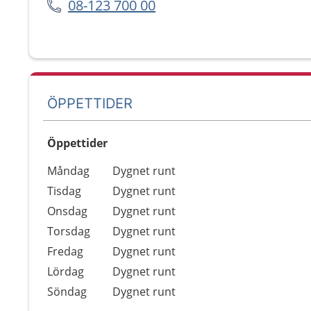
08-123 700 00
ÖPPETTIDER
Öppettider
Öppettider
Kommentarer
Måndag
Dygnet runt
Dag
Tisdag
Dygnet runt
Onsdag
Dygnet runt
Torsdag
Dygnet runt
Fredag
Dygnet runt
Lördag
Dygnet runt
Söndag
Dygnet runt