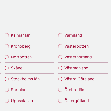
Kalmar län
Värmland
Kronoberg
Västerbotten
Norrbotten
Västernorrland
Skåne
Västmanland
Stockholms län
Västra Götaland
Sörmland
Örebro län
Uppsala län
Östergötland