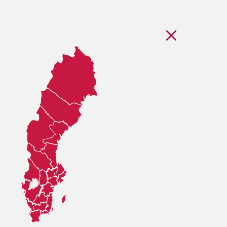
Stäng regionsvälj