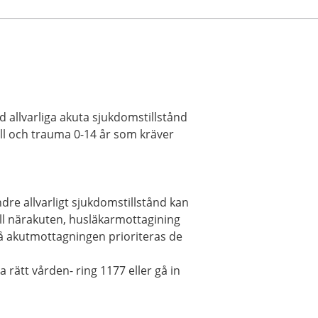
 allvarliga akuta sjukdomstillstånd
all och trauma 0-14 år som kräver
re allvarligt sjukdomstillstånd kan
ill närakuten, husläkarmottagining
å akutmottagningen prioriteras de
a rätt vården- ring 1177 eller gå in