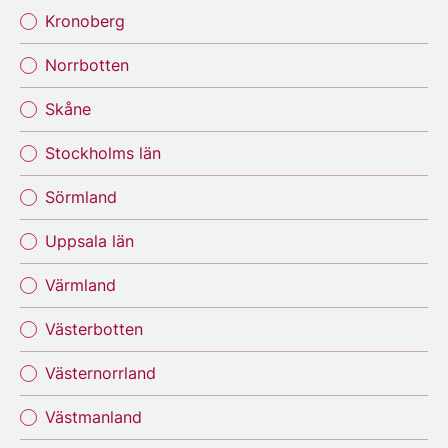
Kronoberg
Norrbotten
Skåne
Stockholms län
Sörmland
Uppsala län
Värmland
Västerbotten
Västernorrland
Västmanland