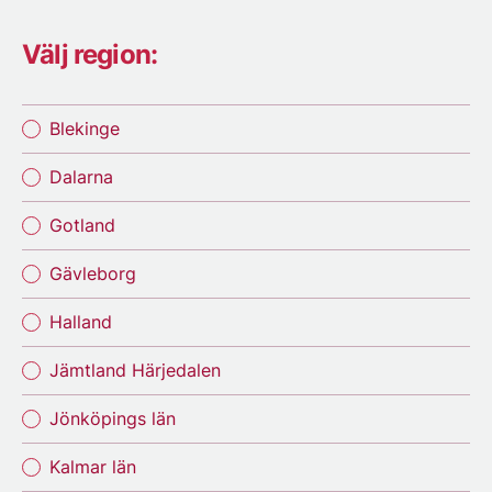
Välj region:
Blekinge
Dalarna
Gotland
Gävleborg
Halland
Jämtland Härjedalen
Jönköpings län
Kalmar län