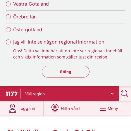
Västra Götaland
Örebro län
Östergötland
Jag vill inte se någon regional information
Obs! Detta val innebär att du inte ser regionalt innehåll
och viktig information som gäller just din region.
Stäng regionsväljaren
Stäng
Välj
region
Till startsidan för 1177
på 1177.se
på 1177.se
Meny
Logga in
Hitta vård