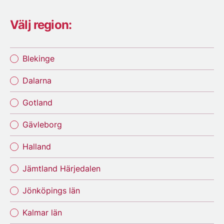
Välj region:
Blekinge
Dalarna
Gotland
Gävleborg
Halland
Jämtland Härjedalen
Jönköpings län
Kalmar län