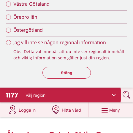
Västra Götaland
Örebro län
Östergötland
Jag vill inte se någon regional information
Obs! Detta val innebär att du inte ser regionalt innehåll
och viktig information som gäller just din region.
Stäng regionsväljaren
Stäng
Välj
region
Till startsidan för 1177
på 1177.se
på 1177.se
Meny
Logga in
Hitta vård