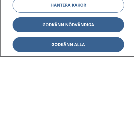
HANTERA KAKOR
GODKÄNN NÖDVÄNDIGA
GODKÄNN ALLA
1177
–
tryggt om din hälsa och vård