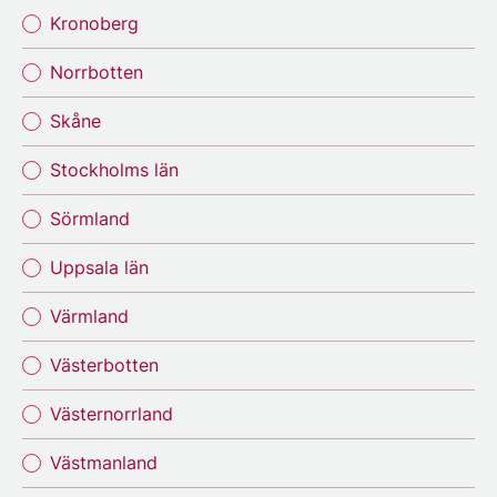
Kronoberg
Norrbotten
Skåne
Stockholms län
Sörmland
Uppsala län
Värmland
Västerbotten
Västernorrland
Västmanland