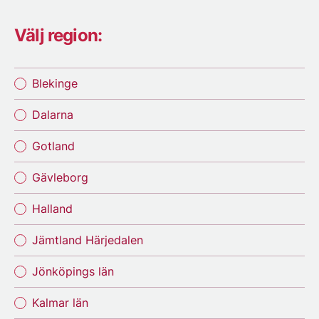
Välj region:
Blekinge
Dalarna
Gotland
Gävleborg
Halland
Jämtland Härjedalen
Jönköpings län
Kalmar län