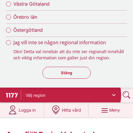
Västra Götaland
Örebro län
Östergötland
Jag vill inte se någon regional information
Obs! Detta val innebär att du inte ser regionalt innehåll
och viktig information som gäller just din region.
Stäng regionsväljaren
Stäng
Välj
region
Till startsidan för 1177
på 1177.se
på 1177.se
Meny
Logga in
Hitta vård