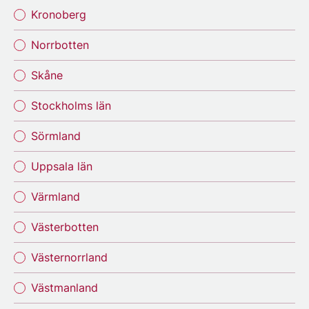
Kronoberg
Norrbotten
Skåne
Stockholms län
Sörmland
Uppsala län
Värmland
Västerbotten
Västernorrland
Västmanland