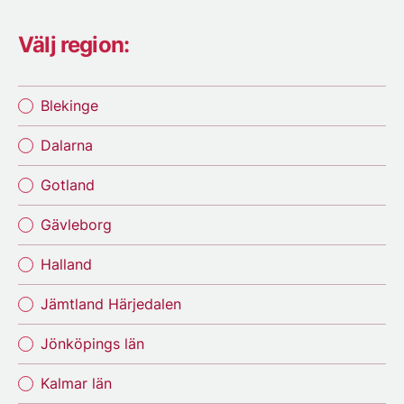
Välj region:
Blekinge
Dalarna
Gotland
Gävleborg
Halland
Jämtland Härjedalen
Jönköpings län
Kalmar län