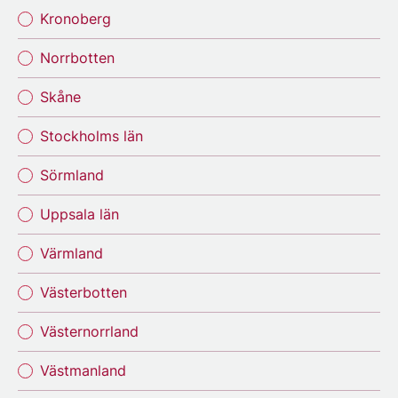
Kronoberg
Norrbotten
Skåne
Stockholms län
Sörmland
Uppsala län
Värmland
Västerbotten
Västernorrland
Västmanland