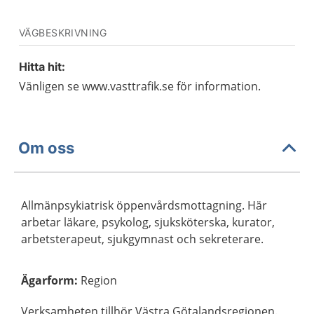
VÄGBESKRIVNING
Hitta hit:
Vänligen se www.vasttrafik.se för information.
Om oss
Allmänpsykiatrisk öppenvårdsmottagning. Här
arbetar läkare, psykolog, sjuksköterska, kurator,
arbetsterapeut, sjukgymnast och sekreterare.
Ägarform
:
Region
Verksamheten tillhör Västra Götalandsregionen.