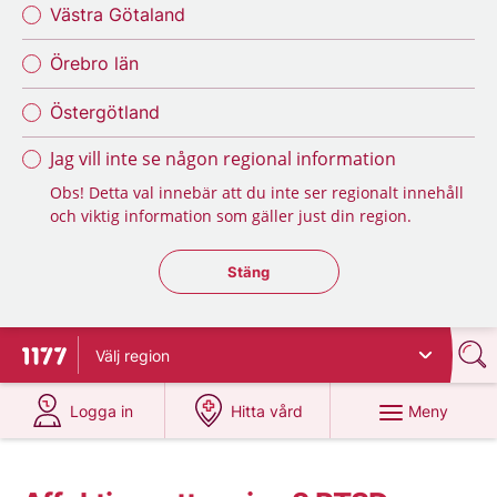
Västra Götaland
Örebro län
Östergötland
Jag vill inte se någon regional information
Obs! Detta val innebär att du inte ser regionalt innehåll
och viktig information som gäller just din region.
Stäng regionsväljaren
Stäng
Välj
region
Till startsidan för 1177
på 1177.se
på 1177.se
Meny
Logga in
Hitta vård