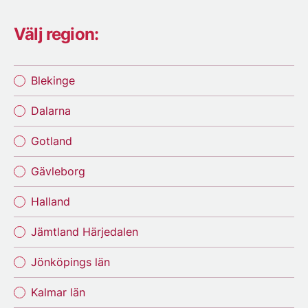
Välj region:
Blekinge
Dalarna
Gotland
Gävleborg
Halland
Jämtland Härjedalen
Jönköpings län
Kalmar län