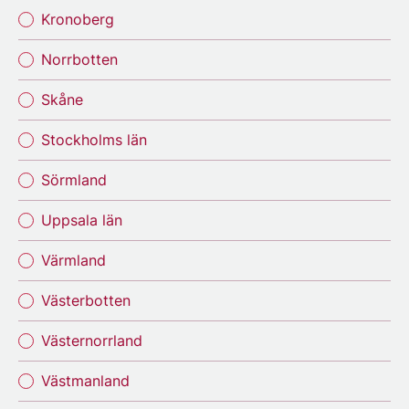
Kronoberg
Norrbotten
Skåne
Stockholms län
Sörmland
Uppsala län
Värmland
Västerbotten
Västernorrland
Västmanland