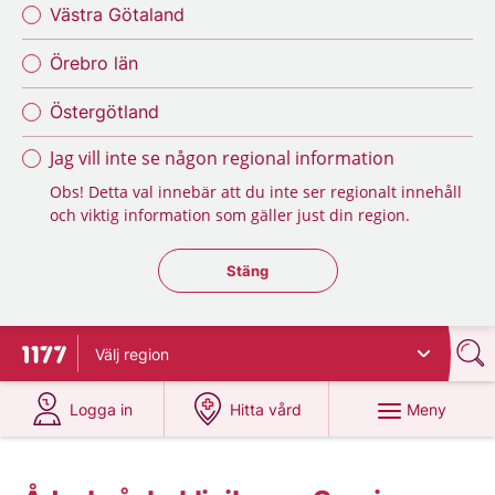
Västra Götaland
Örebro län
Östergötland
Jag vill inte se någon regional information
Obs! Detta val innebär att du inte ser regionalt innehåll
och viktig information som gäller just din region.
Stäng regionsväljaren
Stäng
Välj
region
Till startsidan för 1177
på 1177.se
på 1177.se
Meny
Logga in
Hitta vård