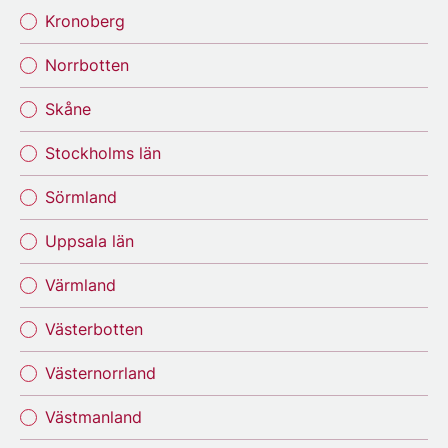
Kronoberg
Norrbotten
Skåne
Stockholms län
Sörmland
Uppsala län
Värmland
Västerbotten
Västernorrland
Västmanland