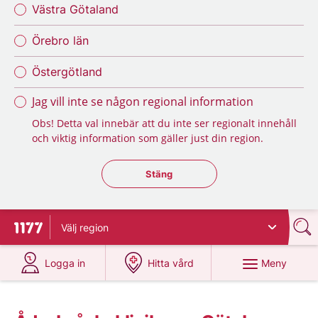
Västra Götaland
Örebro län
Östergötland
Jag vill inte se någon regional information
Obs! Detta val innebär att du inte ser regionalt innehåll
och viktig information som gäller just din region.
Stäng regionsväljaren
Stäng
Välj
region
Till startsidan för 1177
på 1177.se
på 1177.se
Meny
Logga in
Hitta vård