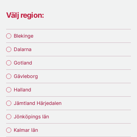
Välj region:
Blekinge
Dalarna
Gotland
Gävleborg
Halland
Jämtland Härjedalen
Jönköpings län
Kalmar län