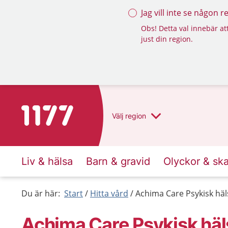
Jag vill inte se någon 
Obs! Detta val innebär att
just din region.
Till startsidan för 1177
Välj
region
Liv & hälsa
Barn & gravid
Olyckor & sk
Du är här:
Start
Hitta vård
Achima Care Psykisk hä
Achima Care Psykisk häl