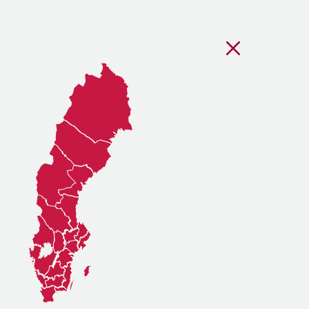
Stäng regionsvälj