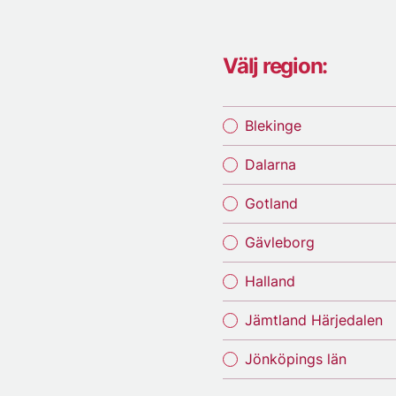
Välj region:
Blekinge
Dalarna
Gotland
Gävleborg
Halland
Jämtland Härjedalen
Jönköpings län