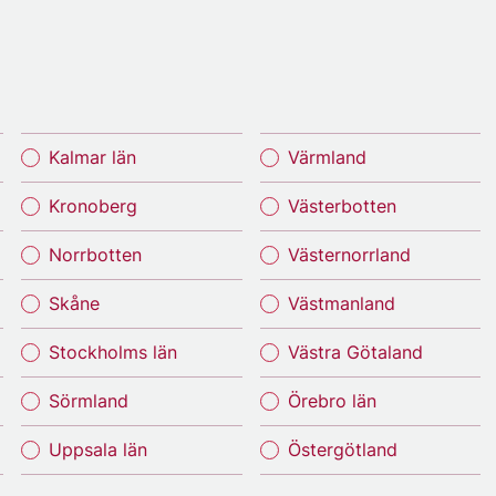
Kalmar län
Värmland
Kronoberg
Västerbotten
Norrbotten
Västernorrland
Skåne
Västmanland
Stockholms län
Västra Götaland
Sörmland
Örebro län
Uppsala län
Östergötland