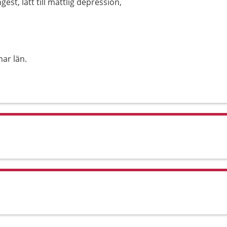
t, lätt till måttlig depression,
ar län.