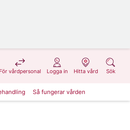
på 1177.se
på 1177.se
på 1177.se
på 1177.se
För vårdpersonal
Logga in
Hitta vård
Sök
ehandling
Så fungerar vården