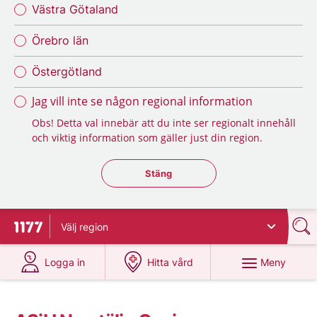
Västra Götaland
Örebro län
Östergötland
Jag vill inte se någon regional information
Obs! Detta val innebär att du inte ser regionalt innehåll
och viktig information som gäller just din region.
Stäng regionsväljaren
Stäng
Välj
region
Till startsidan för 1177
på 1177.se
på 1177.se
Meny
Logga in
Hitta vård