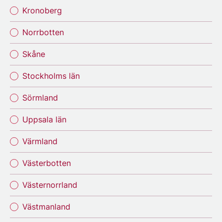
Kronoberg
Norrbotten
Skåne
Stockholms län
Sörmland
Uppsala län
Värmland
Västerbotten
Västernorrland
Västmanland