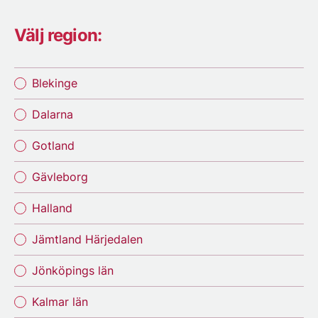
Välj region:
Blekinge
Dalarna
Gotland
Gävleborg
Halland
Jämtland Härjedalen
Jönköpings län
Kalmar län