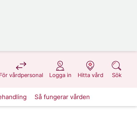
på 1177.se
på 1177.se
på 1177.se
på 1177.se
För vårdpersonal
Logga in
Hitta vård
Sök
ehandling
Så fungerar vården