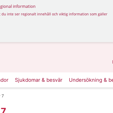
regional information
 du inte ser regionalt innehåll och viktig information som gäller
ador
Sjukdomar & besvär
Undersökning & b
 7
 7