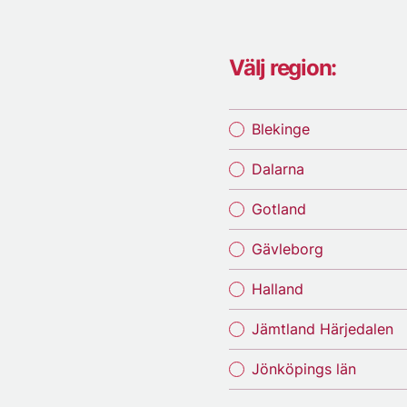
Välj region:
Blekinge
Dalarna
Gotland
Gävleborg
Halland
Jämtland Härjedalen
Jönköpings län