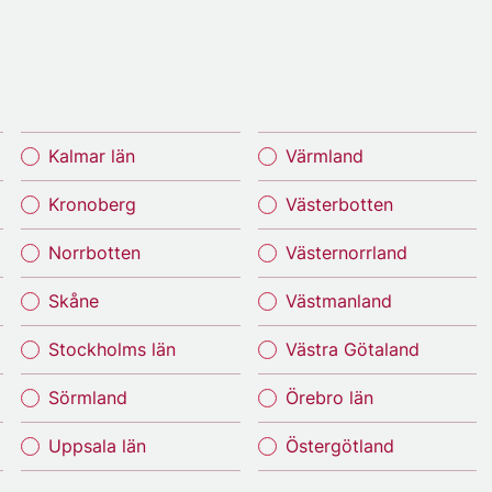
Kalmar län
Värmland
Kronoberg
Västerbotten
Norrbotten
Västernorrland
Skåne
Västmanland
Stockholms län
Västra Götaland
Sörmland
Örebro län
Uppsala län
Östergötland