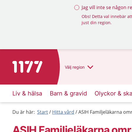
Jag vill inte se någon 
Obs! Detta val innebär att
just din region.
Till startsidan för 1177
Välj
region
Liv & hälsa
Barn & gravid
Olyckor & sk
Du är här:
Start
Hitta vård
ASIH Familjeläkarna omr
ASIH Familjeläkarna omr