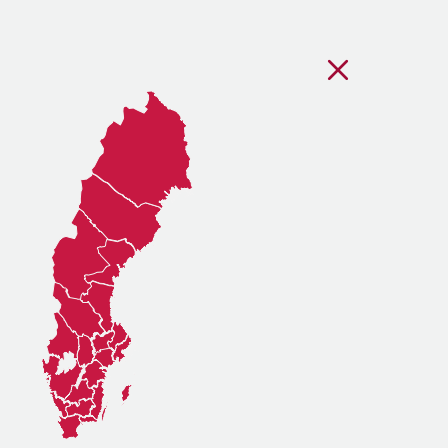
Stäng regionsvälj