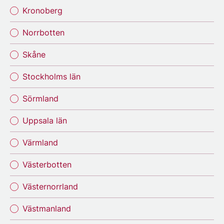
Kronoberg
Norrbotten
Skåne
Stockholms län
Sörmland
Uppsala län
Värmland
Västerbotten
Västernorrland
Västmanland