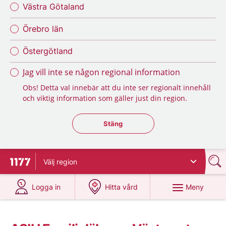
Västra Götaland
Örebro län
Östergötland
Jag vill inte se någon regional information
Obs! Detta val innebär att du inte ser regionalt innehåll
och viktig information som gäller just din region.
Stäng regionsväljaren
Stäng
Välj
region
Till startsidan för 1177
på 1177.se
på 1177.se
Meny
Logga in
Hitta vård