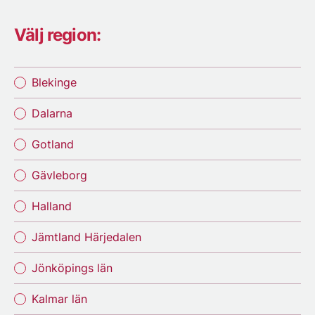
Välj region:
Blekinge
Dalarna
Gotland
Gävleborg
Halland
Jämtland Härjedalen
Jönköpings län
Kalmar län