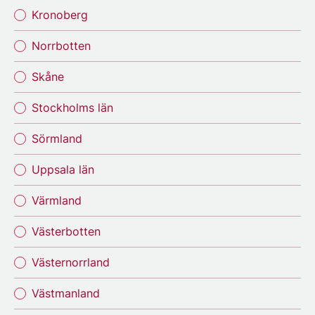
Kronoberg
Norrbotten
Skåne
Stockholms län
Sörmland
Uppsala län
Värmland
Västerbotten
Västernorrland
Västmanland