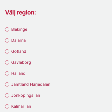
Välj region:
Blekinge
Dalarna
Gotland
Gävleborg
Halland
Jämtland Härjedalen
Jönköpings län
Kalmar län