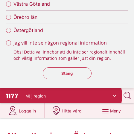
Västra Götaland
Örebro län
Östergötland
Jag vill inte se någon regional information
Obs! Detta val innebär att du inte ser regionalt innehåll
och viktig information som gäller just din region.
Stäng regionsväljaren
Stäng
Välj
region
Till startsidan för 1177
på 1177.se
på 1177.se
Meny
Logga in
Hitta vård