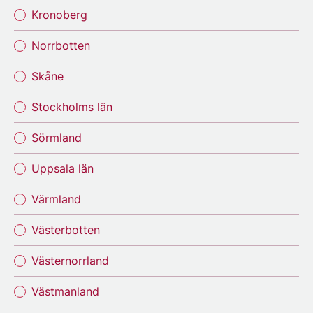
Kronoberg
Norrbotten
Skåne
Stockholms län
Sörmland
Uppsala län
Värmland
Västerbotten
Västernorrland
Västmanland