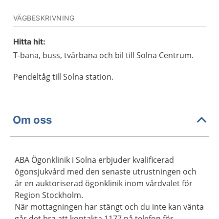
VÄGBESKRIVNING
Hitta hit:
T-bana, buss, tvärbana och bil till Solna Centrum.
Pendeltåg till Solna station.
Om oss
ABA Ögonklinik i Solna erbjuder kvalificerad
ögonsjukvård med den senaste utrustningen och
är en auktoriserad ögonklinik inom vårdvalet för
Region Stockholm.
När mottagningen har stängt och du inte kan vänta
går det bra att kontakta 1177 på telefon för