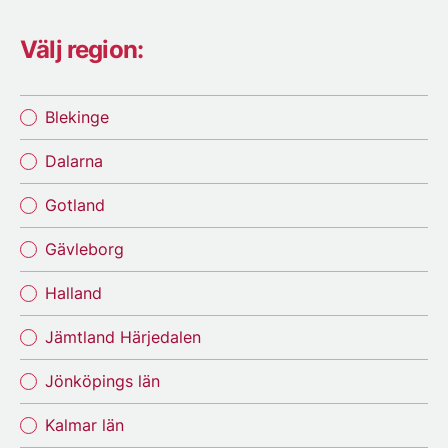
Välj region:
Blekinge
Dalarna
Gotland
Gävleborg
Halland
Jämtland Härjedalen
Jönköpings län
Kalmar län