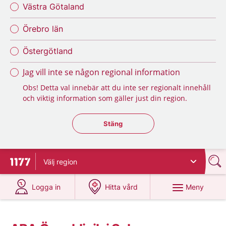
Västra Götaland
Örebro län
Östergötland
Jag vill inte se någon regional information
Obs! Detta val innebär att du inte ser regionalt innehåll
och viktig information som gäller just din region.
Stäng regionsväljaren
Stäng
Välj
region
Till startsidan för 1177
på 1177.se
på 1177.se
Meny
Logga in
Hitta vård